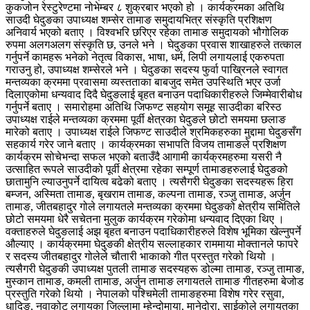
कुकजोन रेस्टुरेण्टमा नोभेम्बर ८ शुक्रबार भएको हो । कार्यक्रमका अतिथि
साउदी घेदुङका उपाध्यक्ष शम्सेर तामाङ समुदायभित्र संस्कृति प्रशिक्षण
अनिवार्य भएको बताए । विश्वभरि छरिएर रहेका तामाङ समुदायको भौगोलिक
रुपमा अलगअलग संस्कृति छ, उनले भने । घेदुङका प्रवास शाखाहरुले तत्काल
गर्नुपर्ने कामहरू भनेको नेतृत्व विकास, भाषा, धर्म, लिपी लगायलाई एकरुपता
गराउनु हो, उपाध्यक्ष शम्सेरले भने । घेदुङका सदस्य फुर्वा पाख्रिनले स्वागत
मन्तव्यका क्रममा प्रवासमा व्यस्तताका बाबजुद समेत उपस्थिति भएर उर्जा
दिलाएकोमा धन्यवाद दिदै घेदुङलाई बृहत बनाउन पदाधिकारीहरुले जिम्मेवारीबोध
गर्नुपर्ने बताए । समारोहमा अतिथि जिफण्ट सहयोग समूह साउदीका बरिस्ठ
उपाध्यक्ष राईले मन्तव्यका क्रममा पूर्वी क्षेत्रका घेदुङले छोटो समयमा छलाङ
मारेको बताए । उपाध्यक्ष राईले जिफण्ट साउदीले श्रमिकहरुका मुद्दामा घेदुङसँग
सहकार्य गरेर जाने बताए । कार्यक्रमका सभापति विजय तामाङले प्रशिक्षण
कार्यक्रम सोचेभन्दा सफल भएको बताउँदै आगामी कार्यक्रमहरुमा यसरी नै
उत्साहित रूपले साउदीको पूर्वी क्षेत्रमा रहेका सम्पूर्ण तामाङहरुलाई घेदुङको
छातामुनि ल्याउनुपर्ने दायित्व बढेको बताए । त्यसैगरी घेदुङका सदस्यहरू हिरा
बम्जन, अस्मिता तामाङ, बृखराम तामाङ, कल्पना तामाङ, रञ्जु तामाङ, अर्जुन
तामाङ, जीतबहादुर गोले लगायतले मन्तव्यका क्रममा घेदुङको क्षेत्रीय समितिले
छोटो समयमा धेरै सचेतना मुलुक कार्यक्रम गरेकोमा धन्यवाद दिएका थिए ।
वक्ताहरुले घेदुङलाई अझ बृहत बनाउन पदाधिकारीहरुले विशेष भूमिका खेल्नुपर्ने
औल्याए । कार्यक्रममा घेदुङकी क्षेत्रीय सल्लाहकार राममाया मोक्तानले फापरे
र सदस्य जीतबहादुर गोलेले चौतारी भाकाको गीत प्रस्तुत गरेको थियो ।
त्यसैगरी घेदुङकी उपाध्यक्ष पुतली तामाङ सदस्यहरू डोल्मा तामाङ, रञ्जु तामाङ,
मुस्कान तामाङ, कमली तामाङ, अर्जुन तामाङ लगायतले तामाङ गीतहरुमा बेजोड
प्रस्तुति गरेको थियो । नेपालको पश्चिमेली तामाङहरुमा विशेष गरेर रसुवा,
धादिङ, नुवाकोट लगायका जिल्लामा म्हेन्दोमाया, मानेदोरा, साईकोले लगायतका