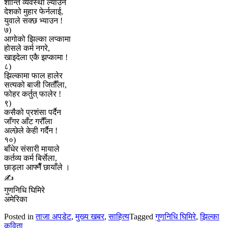
शान्ति व्यवस्था ल्याउन
देशको मुहार फेर्नलाई,
युवाले सक्छ भ्याउन !
७)
आगोको झिल्का लप्कामा
होसले कर्म नगरे,
खाइदेला एकै झप्कामा !
८)
झिल्कामा फाल हालेर
सत्यको बाजी जितौँला,
फोहर कर्तुत् फालेर !
९)
कसैको प्रशंसा पर्दैन
जाँगर आँट गरौँला
अल्छेले केही गर्दैन !
१०)
बाँधेर संसारी मायाले
कर्तव्य कर्म बिर्सेला,
छाड्ला आफ्नैँ छायाँले ।
✍️
गुणनिधि घिमिरे
अमेरिका
Posted in
ताजा अपडेट
,
मुख्य खबर
,
साहित्य
Tagged
गुणनिधि घिमिरे
,
झिल्का
कविता