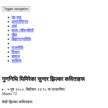
Toggle navigation
गृह पृष्ठ
अन्तर्राष्ट्रिय
अर्थ
कला /जीवनशैली
खेल
बिज्ञान/प्रविधि
राजनीति
विचार
समाज
साहित्य
गुणनिधि घिमिरेका सुन्दर झिल्का कविताहरू
५ पुष २०८०, बिहीबार २२:१८ मा प्रकाशित
Shares
72
केही झिल्का कविताहरू