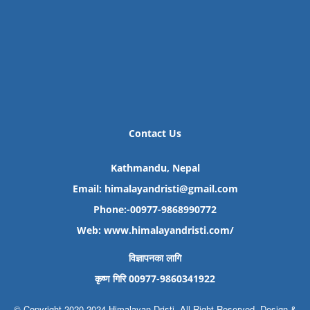
Contact Us
Kathmandu, Nepal
Email: himalayandristi@gmail.com
Phone:-00977-9868990772
Web:
www.himalayandristi.com/
विज्ञापनका लागि
कृष्ण गिरि 00977-9860341922
© Copyright 2020-2024 Himalayan Dristi. All Right Reserved. Design &