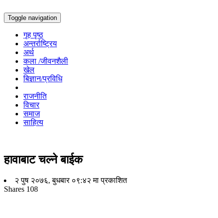
Toggle navigation
गृह पृष्ठ
अन्तर्राष्ट्रिय
अर्थ
कला /जीवनशैली
खेल
बिज्ञान/प्रविधि
राजनीति
विचार
समाज
साहित्य
हावाबाट चल्ने बाईक
२ पुष २०७६, बुधबार ०९:४२ मा प्रकाशित
Shares
108