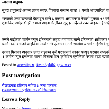
–
वसन्त अनुभव-
सुन्दा हजुरलाई अचम्म लाग्न सक्छ, विश्वास नलाग्न सक्छ । यस्तो अपत्यारिल
भारतको उत्तराखण्डको देहरादुन बस्ने ६ कक्षामा अध्ययनरत नेपाली मुलका ११ वर्ष
एड्भोकेट आदेश क्षेत्री र माता अमृता क्षेत्रीका सुपुत्र अद्वैतले उक्त बाइकलाई 
उनले बाईकको कार्वन फ्युल इन्जिनको सट्टा हावाबाट चल्ने इन्जिनको आविष्कार गर
चल्ने गाडी बनाउने आइडिया आयो भन्ने प्रश्नमा उनले सानोमा आफ्नो भाईसँग बे
उनका पिताका अनुसार उक्त बाइकमा कुनै प्रकारको कार्वन फ्ल्युड प्रयोग नभएको,
। कार्वन फ्युल इन्धनका कारण विश्वमा दिन प्रतिदिन चुनौतिको रुपमा बढ्दै गएको
Posted in
अन्तर्राष्ट्रिय
,
बिज्ञान/प्रविधि
,
मुख्य खबर
Post navigation
राैतहटबाट हतियार सहित ३ जना पक्राउ
शवदाहस्थलमा प्रतिक्षालयको सिलन्यास
Leave a Reply
You must be
logged in
to post a comment.