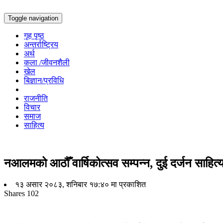
Toggle navigation
गृह पृष्ठ
अन्तर्राष्ट्रिय
अर्थ
कला /जीवनशैली
खेल
बिज्ञान/प्रविधि
राजनीति
विचार
समाज
साहित्य
नआलमको आठौंँ वार्षिकोत्सव सम्पन्न, दुई दर्जन साहित
१३ असार २०८३, शनिबार १७:४० मा प्रकाशित
Shares
102