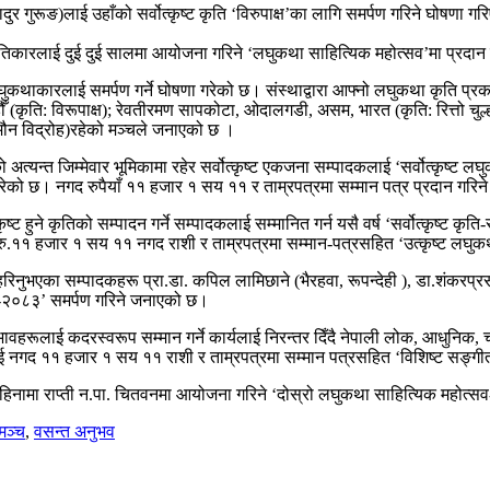
ुर गुरूङ)लाई उहाँको सर्वोत्कृष्ट कृति ‘विरुपाक्ष’का लागि समर्पण गरिने घोषणा
 कृतिकारलाई दुई दुई सालमा आयोजना गरिने ‘लघुकथा साहित्यिक महोत्सव’मा प्रदान 
कथाकारलाई समर्पण गर्ने घोषणा गरेको छ। संस्थाद्वारा आफ्नो लघुकथा कृति प्रका
ँ (कृति: विरूपाक्ष); रेवतीरमण सापकोटा, ओदालगडी, असम, भारत (कृति: रित्तो चुल्हो
ति: मौन विद्रोह)रहेको मञ्चले जनाएको छ ।
अत्यन्त जिम्मेवार भूमिकामा रहेर सर्वोत्कृष्ट एकजना सम्पादकलाई ‘सर्वोत्कृष्ट लघ
गरेको छ। नगद रुपैयाँ ११ हजार १ सय ११ र ताम्रपत्रमा सम्मान पत्र प्रदान गरि
कृष्ट हुने कृतिको सम्पादन गर्ने सम्पादकलाई सम्मानित गर्न यसै वर्ष ‘सर्वोत्कृष्ट कृ
ूप रु.११ हजार १ सय ११ नगद राशी र ताम्रपत्रमा सम्मान-पत्रसहित ‘उत्कृष्ट लघ
 ठहरिनुभएका सम्पादकहरू प्रा.डा. कपिल लामिछाने (भैरहवा, रूपन्देही ), डा.शंकरप्
मान-२०८३’ समर्पण गरिने जनाएको छ।
नुभावहरूलाई कदरस्वरूप सम्मान गर्ने कार्यलाई निरन्तर दिँदै नेपाली लोक, आधुनिक,
ाई नगद ११ हजार १ सय ११ राशी र ताम्रपत्रमा सम्मान पत्रसहित ‘विशिष्ट सङ्गीत
महिनामा राप्ती न.पा. चितवनमा आयोजना गरिने ‘दोस्रो लघुकथा साहित्यिक महोत्
मञ्च
,
वसन्त अनुभव