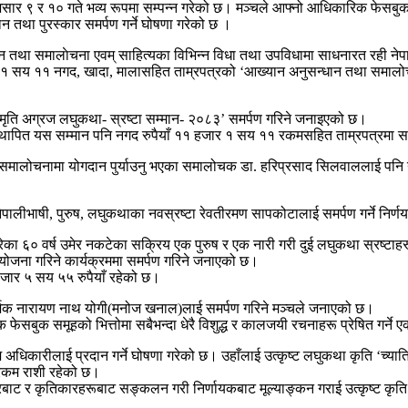
असार ९ र १० गते भव्य रूपमा सम्पन्न गरेको छ। मञ्चले आफ्नो आधिकारिक फेसबुक 
ान तथा पुरस्कार समर्पण गर्ने घोषणा गरेको छ ।
ा समालाेचना एवम् साहित्यका विभिन्न विधा तथा उपविधामा साधनारत रही नेपाली 
र १ सय ११ नगद, खादा, मालासहित ताम्रपत्रको ‘आख्यान अनुसन्धान तथा समालोचना
स्मृति अग्रज लघुकथा- स्रष्टा सम्मान- २०८३’ समर्पण गरिने जनाइएको छ।
 स्थापित यस सम्मान पनि नगद रुपैयाँ ११ हजार १ सय ११ रकमसहित ताम्रपत्रमा स
कथा समालोचनामा योगदान पुर्याउनु भएका समालोचक डा. हरिप्रसाद सिलवाललाई पनि 
ालीभाषी, पुरुष, लघुकथाका नवस्रष्टा रेवतीरमण सापकोटालाई समर्पण गर्ने निर्ण
 ६० वर्ष उमेर नकटेका सक्रिय एक पुरुष र एक नारी गरी दुई लघुकथा स्रष्टाहर
 आयोजना गरिने कार्यक्रममा समर्पण गरिने जनाएको छ।
 हजार ५ सय ५५ रुपैयाँ रहेको छ।
 सर्जक नारायण नाथ योगी(मनोज खनाल)लाई समर्पण गरिने मञ्चले जनाएको छ।
सबुक समूहको भित्तोमा सबैभन्दा धेरै विशुद्ध र कालजयी रचनाहरू प्रेषित गर्ने ए
अधिकारीलाई प्रदान गर्ने घोषणा गरेको छ। उहाँलाई उत्कृष्ट लघुकथा कृति ‘च्या
 रकम राशी रहेको छ।
रबाट र कृतिकारहरूबाट सङ्कलन गरी निर्णायकबाट मूल्याङ्कन गराई उत्कृष्ट कृति