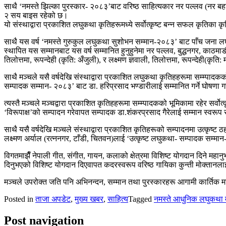
साथै ‘नमस्ते झिल्का पुरस्कार- २०८३’बाट वरिष्ठ साहित्यकार नर पल्लव (नर बहाद
२ सय बाइस रहेको छ।
यो संस्थाद्वारा प्रकाशित लघुकथा कृतिहरूमध्ये सर्वोत्कृष्ट बन्न सफल कृतिका
साथै यस वर्ष ‘नमस्ते गुरुकुल लघुकथा सुशोभन सम्मान-२०८३’ बाट पाँच जना लघु
स्थापित यस सम्मानबाट यस वर्ष सम्मानित हुनुहुनेमा नर पल्लव, बुद्धनगर, काठमाडौ
तिलोत्तमा, रूपन्देही (कृति: अँजुली), र लक्ष्मण ज्ञवाली, तिलोत्तमा, रूपन्देही(कृ
साथै मञ्चले यसै वर्षदेखि संस्थाद्वारा प्रकाशित लघुकथा कृतिहहरूमा सम्म्पादकको 
सम्पादक सम्मान- २०८३’ बाट डा. हरिप्रसाद भण्डारीलाई सम्मानित गर्ने घोषणा 
त्यस्तै मञ्चले मञ्चद्वारा प्रकाशित कृतिहहरूमा सम्म्पादकको भूमिकामा रहेर सर्वोत्
‘विरूपाक्ष’को सम्पादन गरेवापत सम्पादक डा.शंकरप्रसाद गैरेलाई सम्मान स्वर
साथै यसै वर्षदेखि मञ्चले संस्थाद्वारा प्रकाशित कृतिहरूको सम्पादनमा उत्कृष्ट
लक्ष्मण अर्याल (रत्ननगर, टाँडी, चितवन)लाई ‘उत्कृष्ट लघुकथा- सम्पादक सम्
विगतमाझैँ नेपाली गीत, संगीत, गायन, कलाको क्षेत्रमा विशिष्ट योगदान दिने महा
दिनुभएको विशिष्ट योगदान दिएवापत कदरस्वरूप वरिष्ठ गायिका कुन्ती मोक्तानल
मञ्चले उपरोक्त जति पनि अभिनन्दन, सम्मान तथा पुरस्कारहरू आगामी कार्तिक 
Posted in
ताजा अपडेट
,
मुख्य खबर
,
साहित्य
Tagged
नमस्ते आधुनिक लघुकथा 
Post navigation