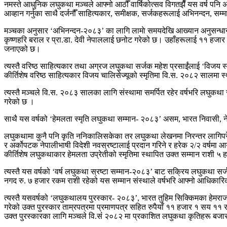
नमस्ते आधुनिक लघुकथा मञ्चले आफ्नो आठौँ वार्षिकोत्सव विगतझैँ यस वर्ष पनि 
आव्हान गर्नुका साथै दर्जनौँ साहित्यकार, समीक्षक, सर्जकहरूलाई अभिनन्दन, सम्म
मञ्चका अनुसार ‘अभिनन्दन-२०८३’ का लागि लामाे समयदेखि आख्यान अनुसन्धान तथ
कृष्णहरि बराल र प्रा.डा. देवी नेपाललाई छनोट गरेको छ। उहाँहरूलाई ११ हजा
जनाएको छ।
त्यस्तै वरिष्ठ साहित्यकार तथा अग्रज लघुकथा सर्जक महेश प्रसाईंलाई ‘विजय 
कीर्तिशेष वरिष्ठ साहित्यकार विजय चालिसेज्यूको स्मृतिमा वि.स. २०८२ सालमा
त्यस्तै मञ्चले वि.स. २०८३ सालका लागि संस्थामा समर्पित रहेर वर्षभरि लघु
गरेको छ ।
साथै यस वर्षको ‘हेमलता स्मृति लघुकथा सम्मान- २०८३’ असम, भारत निवासी, नेप
लघुकथामा कुनै पनि कृति ननिकालिसकेका तर लघुकथा लेखनमा निरन्तर लागिपरेका
र अर्कोपटक नेपालीभाषी विदेशी नवस्रष्टालाई प्रदान गरिने र हरेक २/२ वर्षमा
कीर्तिशेष लघुकथाकार हेमलता उप्रेतीको स्मृतिमा स्थापित उक्त सम्मान राशी ५
त्यस्तै यस वर्षको ‘वर्ष लघुकथा स्रष्टा सम्मान-२०८३’ बाट सक्रिय लघुकथा
नगद रु. ७ हजार रकम राशी रहेको यस सम्मान संस्थाले वर्षभरि आफ्नो आधिकारिक फे
त्यस्तै यसवर्षको ‘लघुकथालय पुरस्कार- २०८३’, भारत तुहिम सिक्किमका हेमराज 
गरेको उक्त पुरस्कार ताम्रपत्रमा प्रमाणपत्र सहित रुपैयाँ ११ हजार १ सय ११
उक्त पुरस्कारका लागि मञ्चले वि.संं २०८२ मा प्रकाशित लघुकथा कृतिहरू बजा