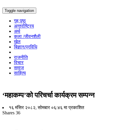
Toggle navigation
गृह पृष्ठ
अन्तर्राष्ट्रिय
अर्थ
कला /जीवनशैली
खेल
बिज्ञान/प्रविधि
राजनीति
विचार
समाज
साहित्य
‘महाकम्प’को परिचर्चा कार्यक्रम सम्पन्न
१६ मंसिर २०८२, सोमबार ०६:४६ मा प्रकाशित
Shares
36