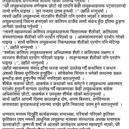
लघुकथाहरू वर्णनात्मक शैलीमा रहेको उल्लेख गर्नुभयो ।
“धेरै लघुकथाहरूमा वर्णनहरू छोटो रहे तापनि केही लघुकथाहरूमा पट्यारलाग्दो
लामो वर्णन पाइन्छ । जुन नभएमा उत्तम हुन्थ्यो ।” उहाँले भन्नुभयो ।
त्यस्तै उहाँले लघुकथामा नाटकीय शैलीको पनि प्रयोग भएको र संवादले
लघुकथालाई जिवन्त बनाएको तर कतिपय ठाउँमा लामो संवाद हुँदा दाँतमा ढुङ्गा
लागेको उल्लेख गर्नुभयो ।
“त्यस्तै महाकम्पका कतिपय लघुकथाहरूमा चित्रात्मक शैलीको, कतिपयमा
संस्मरणात्मक शैलीको पनि प्रयोग गरिएको छ । आत्मसंस्मरणको प्रयोग गरेको
पाइन्छ । साथै कतिपय लघुकथामा निबन्धात्मक शैलीको प्रयोग पनि भेटिन्छ
।”, उहाँले भन्नुभयो ।
“शर्माका कतिपय लघुकथाहरूमा अभिधात्मक शैली र कतिपयमा लक्षणा र
व्यञ्जना शैलीको प्रयोग गरिएको पाइन्छ । व्यङ्ग्यात्मक शैलीको पनि प्रयोग
पाइन्छ ।”, उहाँले भन्नुभयो ।
उहाँले महाकम्पमा संवाद ढाँचा फरक भएको उल्लेख गर्दै कथयिता र कथन
अंशको बिचमा पूर्णविराम हुनुहुँदैन । सोचेकोमा सिंगल र भनेको कथनमा डबल
इन्भर्टेड कमा हुनुपर्नेमा त्यसो नगरिएको बताउनुभयो ।
शीर्षक सकभर छोटो, आकर्षक र कथाको भाव समेट्ने र लघुकथामा अकस्मात्
पटाक्षेप हुनुपर्ने मान्यता उल्लेख गर्दै महाकम्पका केही लघुकथाहरू बाहेक
अधिकांशमा छोटो, आकर्षक र उपयुक्त शीर्षक रहेको बताउनुभयो ।
साथै उहाँले आगामी दिनमा कालखण्ड दोष, अन्त्य बिस्तार, वर्णविन्यास
लगायतका कुराहरूलाई ध्यानमा राखेर कृति निकाल्दा उत्तम हुने बताउनुभयो ।
धन्यवाद मन्तव्य दिनुहुँदै कार्यक्रमका सभाध्यक्ष, परिचर्चा गरिएको कृतिका
कृतिकार एवम् नमस्ते आधुनिक लघुकथा मञ्चका संस्थापक अध्यक्ष घनश्याम
डल्लाकोटी ‘कृष्णजी शर्मा’ले आजको कार्यक्रम अत्यन्त महत्वपूर्ण भएको, धेरै