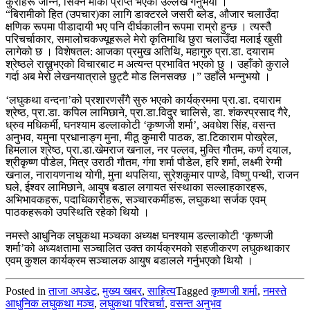
कुराहरू जान्ने, सिक्ने मौका प्राप्त भएको उल्लेख गर्नुभयो ।
“बिरामीको हित (उपचार)का लागि डाक्टरले जसरी ब्लेड, औजार चलाउँदा
क्षणिक रूपमा पीडादायी भए पनि दीर्घकालीन रूपमा राम्रो हुन्छ । त्यस्तै
परिचर्चाकार, समालोचकज्यूहरूले मेरो कृतिमाथि छुरा चलाउँदा मलाई खुसी
लागेको छ । विशेषतल: आजका प्रमुख अतिथि, महागुरु प्रा.डा. दयाराम
श्रेष्ठले राख्नुभएको विचारबाट म अत्यन्त प्रभावित भएको छु । उहाँको कुराले
गर्दा अब मेरो लेखनयात्राले छुट्टै मोड लिनसक्छ ।” उहाँले भन्नुभयो ।
‘लघुकथा वन्दना’को प्रशारणसँगै सुरु भएको कार्यक्रममा प्रा.डा. दयाराम
श्रेष्ठ, प्रा.डा. कपिल लामिछाने, प्रा.डा.विदुर चालिसे, डा. शंकरप्रसाद गैरे,
ध्रुव मधिकर्मी, घनश्याम डल्लाकोटी ‘कृष्णजी शर्मा’, अवधेश सिंह, वसन्त
अनुभव, यमुना प्रधानाङ्ग मुना, मीठू कुमारी पाठक, डा.टिकाराम पोख्रेल,
हिमलाल श्रेष्ठ, प्रा.डा.खेमराज खनाल, नर पल्लव, मुक्ति गौतम, कर्ण दयाल,
श्रीकृष्ण पौडेल, मित्र उराठी गौतम, गंगा शर्मा पौडेल, हरि शर्मा, लक्ष्मी रेग्मी
खनाल, नारायणनाथ योगी, मुना थपलिया, सुरेशकुमार पाण्डे, विष्णु पन्थी, राजन
घले, ईश्वर लामिछाने, आयुष बडाल लगायत संस्थाका सल्लाहकारहरू,
अभिभावकहरू, पदाधिकारीहरू, सञ्चारकर्मीहरू, लघुकथा सर्जक एवम्
पाठकहरूको उपस्थिति रहेको थियोे ।
नमस्ते आधुनिक लघुकथा मञ्चका अध्यक्ष घनश्याम डल्लाकोटी ‘कृष्णजी
शर्मा’को अध्यक्षतामा सञ्चालित उक्त कार्यक्रमको सहजीकरण लघुकथाकार
एवम् कुशल कार्यक्रम सञ्चालक आयुष बडालले गर्नुभएको थियोे ।
Posted in
ताजा अपडेट
,
मुख्य खबर
,
साहित्य
Tagged
कृष्णजी शर्मा
,
नमस्ते
आधुनिक लघुकथा मञ्च
,
लघुकथा परिचर्चा
,
वसन्त अनुभव