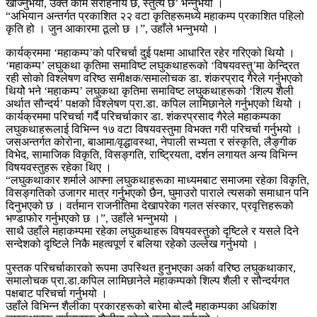
खोज्नुभयो, उक्त काम सराहनीय छ, स्तुत्य छ’ भन्नुभयो ।
“अभियान अन्तर्गत प्रकाशित २२ वटा कृतिहरूमध्ये महाकम्प प्रकाशित पहिलो
कृति हो । जुन आकारमा ठूलो छ ।”, उहाँले भन्नुभयो ।
कार्यक्रममा ‘महाकम्प’को परिचर्चा दुई पक्षमा आधारित रहेर गरिएको थियोे ।
‘महाकम्प’ लघुकथा कृतिमा समाविष्ट लघुकथाहरूको ‘विषयवस्तु’मा केन्द्रित
रही सोको विश्लेषण वरिष्ठ समीक्षक/समालोचक डा. शंकरप्राद गैरेले गर्नुभएको
थियोे भने ‘महाकम्प’ लघुकथा कृतिमा समाविष्ट लघुकथाहरूको ‘शिल्प शैली
अर्थात सौन्दर्य’ पक्षको विश्लेषण प्रा.डा. कपिल लामिछानेले गर्नुभएको थियोे ।
कार्यक्रममा परिचर्चा गर्दै परिचर्चाकार डा. शंकरप्रसाद गैरेले महाकम्पका
लघुकथाहरूलाई विभिन्न १७ वटा विषयवस्तुमा विभक्त गरी परिचर्चा गर्नुभयो ।
जसअन्तर्गत कोरोना, बाआमा/वृद्धावस्था, नेपाली सभ्यता र संस्कृति, लैङ्गीक
विभेद, सामाजिक विकृति, विसङ्गति, राष्ट्रियता, दर्शन लगायत अन्य विभिन्न
विषयवस्तुहरू रहेका थिए ।
“लघुकथाकार शर्माले आफ्ना लघुकथाहरूका माध्यमबाट समाजमा रहेका विकृति,
विसङ्गतिको उजागर मात्र गर्नुभएको छैन, घुमाउरो पाराले त्यसको समाधान पनि
दिनुभएको छ । वर्तमान राजनीतिमा देखापरेका गलत संस्कार, प्रवृत्तिहरूको
भण्डाफोर गर्नुभएको छ ।”, उहाँले भन्नुभयो ।
साथै उहाँले महाकम्पमा रहेका लघुकथाहरू विषयवस्तुको दृष्टिले र यसले दिने
सन्देशको दृष्टिले निकै महत्वपूर्ण र बलिया रहेको उल्लेख गर्नुभयो ।
पुस्तक परिचर्चाकारको रूपमा उपस्थित हुनुभएका अर्का वरिष्ठ लघुकथाकार,
समालोचक प्रा.डा.कपिल लामिछानेले महाकम्पको शिल्प शैली र सौन्दर्यगत
पक्षबाट परिचर्चा गर्नुभयो ।
उहाँले विभिन्न शैलीका प्रकारहरूको बारेमा बोल्दै महाकम्पका अधिकांश