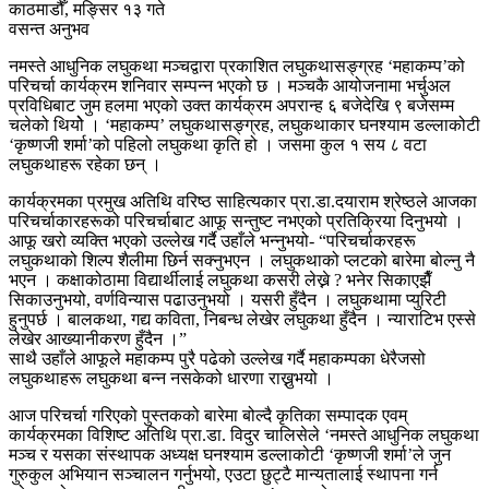
काठमाडौँ, मङ्सिर १३ गते
वसन्त अनुभव
नमस्ते आधुनिक लघुकथा मञ्चद्वारा प्रकाशित लघुकथासङ्ग्रह ‘महाकम्प’को
परिचर्चा कार्यक्रम शनिवार सम्पन्न भएको छ । मञ्चकै आयोजनामा भर्चुअल
प्रविधिबाट जुम हलमा भएको उक्त कार्यक्रम अपरान्ह ६ बजेदेखि ९ बजेसम्म
चलेको थियोे । ‘महाकम्प’ लघुकथासङ्ग्रह, लघुकथाकार घनश्याम डल्लाकोटी
‘कृष्णजी शर्मा’को पहिलो लघुकथा कृति हो । जसमा कुल १ सय ८ वटा
लघुकथाहरू रहेका छन् ।
कार्यक्रमका प्रमुख अतिथि वरिष्ठ साहित्यकार प्रा.डा.दयाराम श्रेष्ठले आजका
परिचर्चाकारहरूको परिचर्चाबाट आफू सन्तुष्ट नभएको प्रतिक्रिया दिनुभयो ।
आफू खरो व्यक्ति भएको उल्लेख गर्दै उहाँले भन्नुभयो- “परिचर्चाकरहरू
लघुकथाको शिल्प शैलीमा छिर्न सक्नुभएन । लघुकथाको प्लटको बारेमा बोल्नु नै
भएन । कक्षाकोठामा विद्यार्थीलाई लघुकथा कसरी लेख्ने ? भनेर सिकाएझैँ
सिकाउनुभयो, वर्णविन्यास पढाउनुभयो । यसरी हुँदैन । लघुकथामा प्युरिटी
हुनुपर्छ । बालकथा, गद्य कविता, निबन्ध लेखेर लघुकथा हुँदैन । न्याराटिभ एस्से
लेखेर आख्यानीकरण हुँदैन ।”
साथै उहाँले आफूले महाकम्प पुरै पढेको उल्लेख गर्दै महाकम्पका धेरैजसो
लघुकथाहरू लघुकथा बन्न नसकेको धारणा राख्नुभयो ।
आज परिचर्चा गरिएको पुस्तकको बारेमा बोल्दै कृतिका सम्पादक एवम्
कार्यक्रमका विशिष्ट अतिथि प्रा.डा. विदुर चालिसेले ‘नमस्ते आधुनिक लघुकथा
मञ्च र यसका संस्थापक अध्यक्ष घनश्याम डल्लाकोटी ‘कृष्णजी शर्मा’ले जुन
गुरुकुल अभियान सञ्चालन गर्नुभयो, एउटा छुट्टै मान्यतालाई स्थापना गर्न