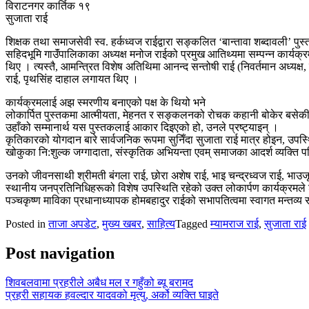
विराटनगर कार्तिक १९
सुजाता राई
शिक्षक तथा समाजसेवी स्व. हर्कध्वज राईद्वारा सङ्कलित ‘बान्तावा शब्दावली’ पुस
सहिदभूमि गाउॅंपालिकाका अध्यक्ष मनोज राईको प्रमुख आतिथ्यमा सम्पन्न कार्यक्रम
थिए । त्यस्तै, आमन्त्रित विशेष अतिथिमा आनन्द सन्तोषी राई (निवर्तमान अध्यक्
राई, पृथसिंह दाहाल लगायत थिए ।
कार्यक्रमलाई अझ स्मरणीय बनाएको पक्ष के थियो भने
लोकार्पित पुस्तकमा आत्मीयता, मेहनत र सङ्कलनको रोचक कहानी बोकेर बसेकी क
उहाँको सम्मानार्थ यस पुस्तकलाई आकार दिइएको हो, उनले प्रष्ट्याइन् ।
कृतिकारको योगदान बारे सार्वजनिक रूपमा सुनिँदा सुजाता राई मात्र होइन, उपस्थि
खोकुका नि:शुल्क जग्गादाता, संस्कृतिक अभियन्ता एवम् समाजका आदर्श व्यक्ति 
उनको जीवनसाथी श्रीमती बंगला राई, छोरा अशेष राई, भाइ चन्द्रध्वज राई, भाउजू
स्थानीय जनप्रतिनिधिहरूको विशेष उपस्थिति रहेको उक्त लोकार्पण कार्यक्रमले श
पञ्चकृष्ण माविका प्रधानाध्यापक होमबहादुर राईको सभापतित्वमा स्वागत मन्तव्य
Posted in
ताजा अपडेट
,
मुख्य खबर
,
साहित्य
Tagged
म्यामराज राई
,
सुजाता राई
Post navigation
शिवबलवामा प्रहरीले अबैध मल र गहुँको ब्यू बरामद
प्रहरी सहायक हवल्दार यादवको मृत्यु, अर्को व्यक्ति घाइते