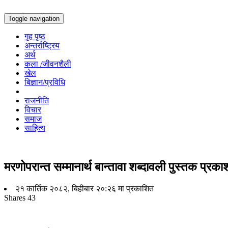
Toggle navigation
गृह पृष्ठ
अन्तर्राष्ट्रिय
अर्थ
कला /जीवनशैली
खेल
बिज्ञान/प्रविधि
राजनीति
विचार
समाज
साहित्य
मरणोपरान्त सम्मानार्थ बान्तावा शब्दावली पुस्तक प्रक
२१ कार्तिक २०८२, बिहीबार २०:२६ मा प्रकाशित
Shares
43