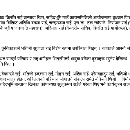
्तक किराँत राई बान्तावा खिम, सहिदभूमि गाउँ कार्यसमितिको आयोजनामा बुधबार पिप्
मा विशिष्ट अतिथि बंगला राई, चन्द्रध्वज राई, प्रा.डा. टंक न्यौपाने, निराजन राई
ष, केन्द्रीय जनजाति महासंघ), अस्मिता राई (केन्द्रीय सचिव, किराँत राई यायोख्खा
ृतिकारकी भतिजी सुजाता राई विशेष रूपमा उपस्थित थिइन् । काकाले आफ्नो जीवन 
त सम्पूर्ण परिवार र सहभागीहरू भित्रभित्रै भावुक बनेका दृश्यहरू खुलेर देखिन्थ
पनि थिए ।
 बैकान्छी राई, भतिजो इच्छराम राई, मोहन राई, अशिम राई, प्रेमबहादुर राई, भतिज
ब्द मात्र होइन, अस्तित्वको पहिचान जोगाउने संकल्प समेत बोकेको थियो । विमोचन
 सहिदभूमि बान्तावा खिमका कोषाध्यक्ष सुलुकमन राईले गरेका थिए भने कार्यक्रम सञ