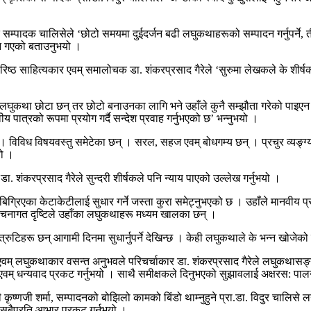
 सम्पादक चालिसेले ‘छोटो समयमा दुईदर्जन बढी लघुकथाहरूको सम्पादन गर्नुपर्ने, ती लघ
न गएको बताउनुभयो ।
रिष्ठ साहित्यकार एवम् समालोचक डा. शंकरप्रसाद गैरेले ‘सुरुमा लेखकले के शीर्षक
सो सबै लघुकथा छोटा छन् तर छोटो बनाउनका लागि भने उहाँले कुनै सम्झौता गरेको पाइए
त्रको रूपमा प्रयोग गर्दै सन्देश प्रवाह गर्नुभएको छ’ भन्नुभयो ।
विविध विषयवस्तु समेटेका छन् । सरल, सहज एवम् बोधगम्य छन् । प्रचुर व्यङ्ग्य 
यो ।
 डा. शंकरप्रसाद गैरेले सुन्दरी शीर्षकले पनि न्याय पाएको उल्लेख गर्नुभयो ।
िग्रिएका केटाकेटीलाई सुधार गर्ने जस्ता कुरा समेट्नुभएको छ । उहाँले मानवीय
संरचनागत दृष्टिले उहाँका लघुकथाहरू मध्यम खालका छन् ।
यासगत त्रुटिहरू छन् आगामी दिनमा सुधार्नुपर्ने देखिन्छ । केही लघुकथाले के भन्न खो
जक एवम् लघुकथाकार वसन्त अनुभवले परिचर्चाकार डा. शंकरप्रसाद गैरेले लघुकथासङ
एवम् धन्यवाद प्रकट गर्नुभयो । साथै समीक्षकले दिनुभएको सुझावलाई अक्षरस: पालना ग
ृष्णजी शर्मा, सम्पादनको बोझिलो कामको बिंडो थाम्नुहुने प्रा.डा. विदुर चालिसे लग
 सबैप्रति आभार प्रकट गर्नुभयो ।