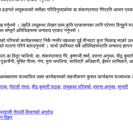
 मिहिन ढङ्गले लघुकथाको समीक्षा गरिदिनुभएकोमा डा.शंकरप्रसाद गैरेप्रति आभार प्र
 गर्नुभयो । उहाँले लघुकथा लेखन एवम् कृति प्रकाशनका लागि प्रेरणा दिनुहुने मञ्चक
त सम्पूर्ण अतिथिहरूमा धन्यवाद प्रकट गर्नुभयो ।
माले आजको परिचर्चा कार्यक्रमबाट निकै गम्भीर खालका दुई तीनवटा कुरा सिकाइ भएको
्गले पालना गरिने बताउनुभयो । साथै उपस्थित सबै अतिथिहरूप्रति धन्यवाद ज्ञापन 
.डा.विदुर चालिसे, डा. शंकरप्रसाद गैरे, कृष्णजी शर्मा, वसन्त अनुभव, मीठू कुमारी 
नाथ पुडासैनी, मुक्ति गौतम, गंगा, मुना थपलिया, सावित्री अधिकारी, ईश्वर लामि
ो अध्यक्षतामा सञ्चालित उक्त कार्यक्रमको सहजीकरण कुशल कार्यक्रम सञ्चालक आ
मञ्च
,
नेपाली नस्ल
,
मीठू कुमारी पाठक
,
लघुकथा परिचर्चा
,
वसन्त अनुभव
,
सुन्दरी
प्रवासी नेपाली विभागको अनुरोध
न दिइन्