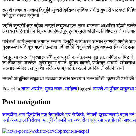
त्यस्तै धन्यवाद मन्तव्य दिनुहुँदै सुन्दरी कृतिका कृतिकार मीठू कुमारी पाठकले
गर्ने कुरा व्यक्त गर्नुभयो ।
उहाँले सुन्दरीभित्र रहेका सम्पूर्ण लघुकथाहरू सत्य घटनामा आधारित रहेकोे उल्लेख
लगायत परिचर्चा कार्यक्रम उपस्थित हुनुहुने प्रमुख अतिथि, विशिष्ट अतिथि लगाय
परिचर्चा कार्यक्रममा समापन मन्तव्य दिनुहुँदै कार्यक्रम अध्यक्ष कृष्णजी शर्
गुरुहरूको पनि गुरु भएको उल्लेख गर्दै उहाँले दिनुभएको सुझावहरूलाई गम्भीर ढङ
‘लघुकथा वन्दना’ प्रशारणसँगै सुरु भएको कार्यक्रममा प्रा.डा. कपिल लामिछाने, प्रा
डा.टीकाराम पोखरेल, सुरेशकुमार पाण्डे, कुमार काफ्ले, राजेन्द्र आचार्य, लोक
सञ्चारकर्मीहरू, लघुकथा सर्जक एवम् पाठकहरूको उपस्थिति रहेको थियोे ।
नमस्ते आधुनिक लघुकथा मञ्चका अध्यक्ष घनश्याम डल्लाकोटी ‘कृष्णजी शर्मा’क
Posted in
ताजा अपडेट
,
मुख्य खबर
,
साहित्य
Tagged
नमस्ते आधुनिक लघुकथा 
Post navigation
साउदीमा आठ दिनदेखि एक नेपालीको शव रोकियो, नेपाली दूतावासलाई पहल गर्न 
नयाँ अस्पताल निरीक्षण: मन्त्री गौतमले स्वास्थ्य सेवा सुधारमा सहयोगको आश्वास