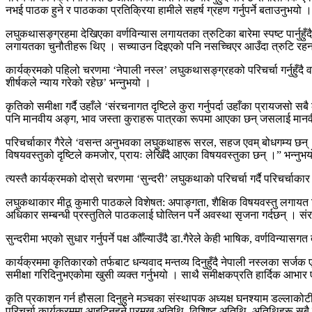
नभई पाठक हुने र पाठकका प्रतिक्रिया हामीले सहर्ष ग्रहण गर्नुपर्ने बताउनुभयो ।
लघुकथासङ्ग्रहमा देखिएका वर्णविन्यास लगायतका त्रुटिका बारेमा स्पष्ट पार्नुहुँदै
लगायतका चुनौतीहरू थिए । सच्याउन दिइएको पनि नसच्चिएर आउँदा त्रुटि रह
कार्यक्रमको पहिलो चरणमा ‘नेपाली नस्ल’ लघुकथासङ्ग्रहको परिचर्चा गर्नुहुँदै व
शीर्षकले न्याय गरेको रहेछ’ भन्नुभयो ।
कृतिको समीक्षा गर्दै उहाँले ‘संरचनागत दृष्टिले कुरा गर्नुपर्दा उहाँका प्रायज
पनि मानवीय अङ्ग, भाव जस्ता कुराहरू पात्रका रूपमा आएका छन् जसलाई मानवीय पा
परिचर्चाकार गैरेले ‘वसन्त अनुभवका लघुकथाहरू सरल, सहज एवम् बोधगम्य छन् । 
विषयवस्तुको दृष्टिले कमजोर, प्रायः लेखिँदै आएका विषयवस्तुका छन् ।” भन्नुभ
त्यस्तै कार्यक्रमको दोस्रो चरणमा ‘सुन्दरी’ लघुकथाको परिचर्चा गर्दै परिचर्चाकार
लघुकथाकार मीठू कुमारी पाठकले विशेषत: अपाङ्गता, शैक्षिक विषयवस्तु लगायत ब
अधिकार सम्बन्धी प्रस्तुतिले पाठकलाई घोत्लिन पर्ने अवस्था सृजना गर्दछन् । 
सुन्दरीमा भएको सुधार गर्नुपर्ने पक्ष औँल्याउँदै डा.गैरेले केही भाषिक, वर्णविन्
कार्यक्रममा कृतिकारको तर्फबाट धन्यवाद मन्तव्य दिनुहुँदै नेपाली नस्लका सर्
समीक्षा गरिदिनुभएकोमा खुसी व्यक्त गर्नुभयो । साथै समीक्षकप्रति हार्दिक आभार 
कृति प्रकाशन गर्न हौसला दिनुहुने मञ्चका संस्थापक अध्यक्ष घनश्याम डल्लाकोटी क
परिचर्चा कार्यक्रममा आइदिनुहुने प्रमुख अतिथि, विशिष्ट अतिथि, अतिथिहरू सबै