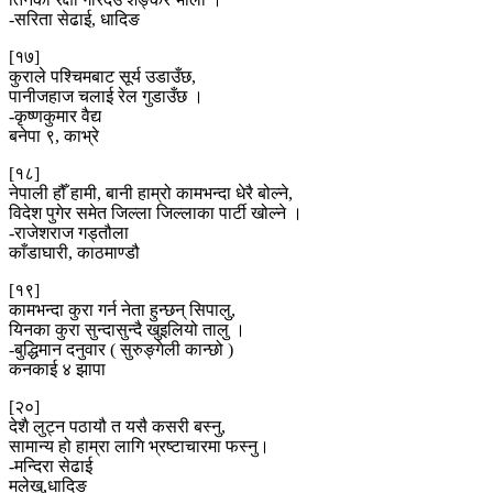
-सरिता सेढाई, धादिङ
[१७]
कुराले पश्चिमबाट सूर्य उडाउँछ,
पानीजहाज चलाई रेल गुडाउँछ ।
-कृष्णकुमार वैद्य
बनेपा ९, काभ्रे
[१८]
नेपाली हौँ हामी, बानी हाम्रो कामभन्दा धेरै बोल्ने,
विदेश पुगेर समेत जिल्ला जिल्लाका पार्टी खोल्ने ।
-राजेशराज गड्तौला
काँडाघारी, काठमाण्डौ
[१९]
कामभन्दा कुरा गर्न नेता हुन्छन् सिपालु,
यिनका कुरा सुन्दासुन्दै खुइलियो तालु ।
-बुद्धिमान दनुवार ( सुरुङ्गेली कान्छो )
कनकाई ४ झापा
[२०]
देशै लुट्न पठायौ त यसै कसरी बस्नु,
सामान्य हो हाम्रा लागि भ्रष्टाचारमा फस्नु।
-मन्दिरा सेढाई
मलेखु,धादिङ