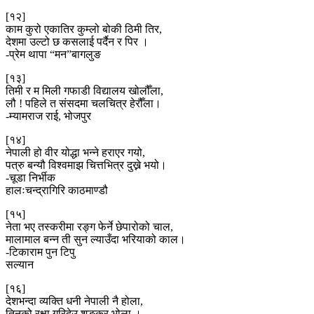
[१२]
काम कुरो एकातिर कुम्लो बोकी ठिमी तिर,
देशमा उल्टो छ कसलाई पर्दैन र पिर ।
-प्रेम थापा “मन”बागलुङ
[१३]
तिमी र म मिली गफाडी विद्यालय खोलौँला,
लौ ! पहिले त संसदमा चलचित्र हेरौँला।
-म्यामराज राई, भोजपुर
[१४]
नेपाली हो वीर योद्धा भन्ने हराएर गयो,
पत्रु बन्यौ विश्वमाझ चित्तभित्र दुख्ने भयो।
-चूडा निर्भीक
हालःचन्द्रागिरि काठमाण्डौ
[१५]
नेता भए तस्करीमा रङ्ग फेर्ने छेपारोको चाल,
मालामाल बन्न ती सुन ल्याउँदा भरियाको काल।
-टिकाराम पुन टिपु
सल्यान
[१६]
देशभन्दा व्यक्ति धनी नेपाली नै होला,
तिनको रक्षा गरिदेउ शङ्कर भोला ।