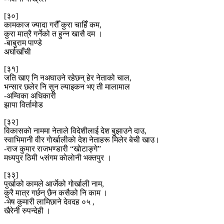
[३०]
कामकाज ज्यादा गरौँ कुरा चाहिँ कम,
कुरा मात्रै गर्नेको त हुन्न खासै दम ।
-बाबुराम पाण्डे
अर्घाखाँची
[३१]
जति खाए नि नअघाउने रहेछन् हेर नेताको चाल,
भन्सार छलेर नि सुन ल्याइकन भए ती मालामाल
-अम्विका अधिकारी
झापा विर्तामोड
[३२]
विकासको नाममा नेताले विदेशीलाई देश बुझाउने दाउ,
स्वाभिमानी वीर गाेर्खालीकाे देश नेताहरू मिलेर बेची खाउ।
-राज कुमार राजभण्डारी “खाेटाङ्गे”
मध्यपुर ठिमी ५संगम काेलाेनी भक्तपुर ।
[३३]
पुर्खाको कामले आर्जेको गोर्खाली नाम,
कुरै मात्र गर्छन् छैन कसैको नि काम ।
-भेष कुमारी लामिछाने देवदह ०५ ,
खैरेनी रुपन्देही ।