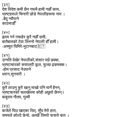
[३९]
देश विदेश कमी छैन गफमै हामी गर्छौँ काम,
भ्रष्टहरूले चिनारी छोडे नेपालीहरूमा नाम ।
-बेदु न्यौपाने
काठमाडौँ
[४०]
इलम गर्न नचाहेर कुरै गर्छौँ दामी,
बातैबातको टेवा लिस्नो नेपाली हौँ हामी।
-अच्युत घिमिरे-भुटानबाट🇧🇹
[४१]
उन्नति देखेर नेपालीको,संसार पर्छ छक्क,
भ्रष्टाचारको सयपत्री फूल, फुल्छ ढकमक्क।
-होम प्रसाद नेउपाने
धरान,सुनसरी ।
[४२]
कुरै लाउनु कुरै खानु माखो पनि मार्ने हैनन्,
भ्रष्टचारको चलखेलमा कोही अछुतो छैनन् l
बाबुराम गौतम, गुल्मी
[४३]
बाजेले घिउ खाएका थिए, सुँघ मेराे हात,
समयले काेल्टे फेर्‍यो, अल्छी तिम्राे फुस्राे बात ।