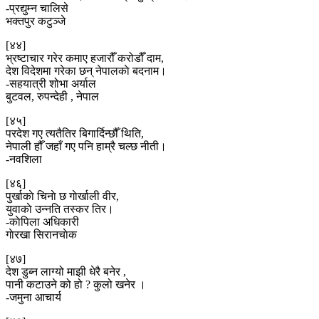
-प्रद्युम्न चालिसे
भक्तपुर कटुञ्जे
[४४]
भ्रष्टाचार गरेर कमाए हजारौँ करोडौँ दाम,
देश विदेशमा गरेका छन् नेपालकाे बदनाम।
-सहयात्री शोभा अर्याल
बुटवल, रुपन्देही , नेपाल
[४५]
परदेश गए त्यतैतिर बिगार्दिन्छौँ थिति,
नेपाली हौँ जहाँ गए पनि हाम्रै चल्छ नीती।
-नवशिला
[४६]
पुर्खाकाे चिनाे छ गाेर्खाली वीर,
युवाकाे उन्नति तस्कर तिर।
-काेपिला अधिकारी
गाेरखा सिरानचाेक
[४७]
देश डुब्न लाग्यो माझी धेरै बनेर ,
पानी कटाउने को हो ? कुलो खनेर ।
-जमुना आचार्य