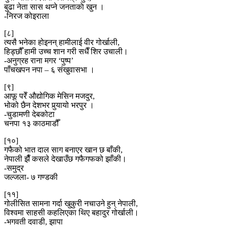
बुढा नेता सास थप्ने जनताकाे खुन ।
-निरज कोइराला
[८]
त्यसै भनेका होइनन् हामीलाई वीर गोर्खाली,
हिड्छौँ हामी उच्च शान गरी सधैँ शिर उचाली।
-अनुग्रह राना मगर ‘पुष्प’
पाँचखपन नपा – ६ संखुवासभा ।
[९]
आफू परेँ औद्योगिक मेसिन मजदुर,
भोको छैन देशभर पुर्‍यायो भरपुर ।
-चुडामणी देबकोटा
चनपा १३ काठमाडौँ
[१०]
गफैको भात दाल साग बनाएर खान छ बाँकी,
नेपाली झैँ कसले देखाउँछ गफैगफको झाँकी।
-समुद्र
जल्जला- ७ गण्डकी
[११]
गोलीसित सामना गर्दा खुकुरी नचाउने हुन् नेपाली,
विश्वमा साहसी कहलिएका थिए बहादुर गोर्खाली।
-भगवती दवाडी, झापा