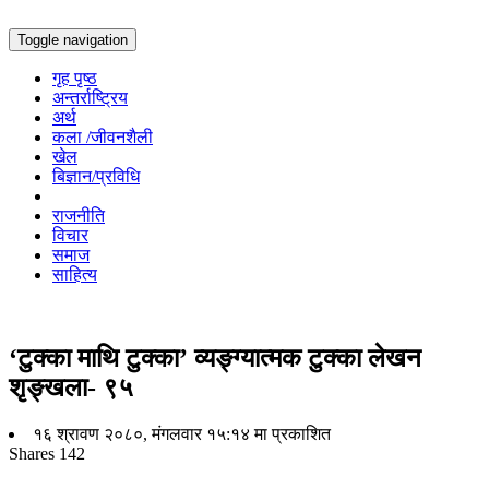
Toggle navigation
गृह पृष्ठ
अन्तर्राष्ट्रिय
अर्थ
कला /जीवनशैली
खेल
बिज्ञान/प्रविधि
राजनीति
विचार
समाज
साहित्य
‘टुक्का माथि टुक्का’ व्यङ्ग्यात्मक टुक्का लेखन
शृङ्खला- ९५
१६ श्रावण २०८०, मंगलवार १५:१४ मा प्रकाशित
Shares
142