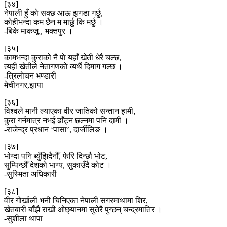
[३४]
नेपाली हुँ को सक्छ आऊ झगडा गर्छु,
कोहीभन्दा कम छैन म मार्छु कि मर्छु ।
-बिके माकजू , भक्तपुर ।
[३५]
कामभन्दा कुराको नै पाे यहाँ खेती धेरै चल्छ,
त्यही खेतीले नेतागणकाे व्यर्थै दिमाग गल्छ ।
-त्रिलाेचन भण्डारी
मेचीनगर,झापा
[३६]
विश्वले मानी ल्याएका वीर जातिको सन्तान हामी,
कुरा गर्नमात्र नभई ढाँट्न छल्नमा पनि दामी ।
-राजेन्द्र प्रधान ‘पासा’, दार्जीलिङ ।
[३७]
भोग्दा पनि ब्युँझिदैनौँ, फेरि दिन्छौ भोट,
सुम्पिन्छौँ देशको भाग्य, सुकाउँदै कोट ।
-सुस्मिता अधिकारी
[३८]
वीर गोर्खाली भनी चिनिएका नेपाली सगरमाथामा शिर,
खेतबारी बाँझै राखी ओछ्यानमा सुतेरै पुग्छन् चन्द्रमातिर ।
-सुशीला थापा