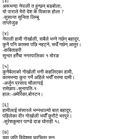
[३]
अरूभन्दा नेपाली त हुन्छन् बडबोला,
यो पाराले मेरो देश के विकास होला ?
-सुसान्त सुनिता लिम्बु
ताप्लेजुङ
[४]
नेपाली हामी गोर्खाली, सबैले भन्ने गर्छन् बहादुर,
कुनै पनि काममा पछि नहट्ने, सधैँ गर्छन् आतुर।
-कबिताहरी
सुन्दर हरैँचा नगरपालिका १ मोरङ
[५]
कुनैबेलाको गोर्खाली भनी कहलिएका हामी,
कामभन्दा कुरा गर्ने अहिले भयौँ यस्मा दामी।
-अर्जुन प्रसाद चौलागाई
रामेछापः-सुनापति-१
हालः-अमेरिका,बोस्टन।
[६]
हामीलाई संसारले भन्नथाल्यो बात बहादुर,
पहिलेका वीर गोर्खाली भयौँ कुरौटे भरपुर।
-सुरेशकुमार पाण्डे दाङ घोराही १८
[७]
युवा जति विदेशमा घरभित्र सुन,