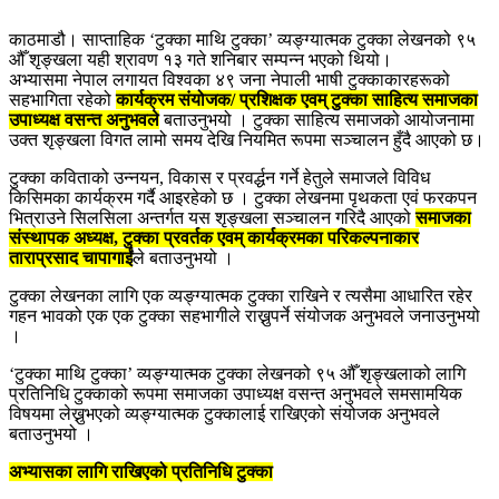
काठमाडौ। साप्ताहिक ‘टुक्का माथि टुक्का’ व्यङ्ग्यात्मक टुक्का लेखनको ९५
औँ शृङ्खला यही श्रावण १३ गते शनिबार सम्पन्न भएको थियो।
अभ्यासमा नेपाल लगायत विश्वका ४९ जना नेपाली भाषी टुक्काकारहरूको
सहभागिता रहेको
कार्यक्रम संयोजक/ प्रशिक्षक एवम् टुक्का साहित्य समाजका
उपाध्यक्ष वसन्त अनुभवले
बताउनुभयो । टुक्का साहित्य समाजको आयोजनामा
उक्त शृङ्खला विगत लामो समय देखि नियमित रूपमा सञ्चालन हुँदै आएको छ।
टुक्का कविताको उन्नयन, विकास र प्रवर्द्धन गर्ने हेतुले समाजले विविध
किसिमका कार्यक्रम गर्दै आइरहेको छ । टुक्का लेखनमा पृथकता एवं फरकपन
भित्राउने सिलसिला अन्तर्गत यस शृङ्खला सञ्चालन गरिदै आएको
समाजका
संस्थापक अध्यक्ष, टुक्का प्रवर्तक एवम् कार्यक्रमका परिकल्पनाकार
ताराप्रसाद चापागाईं
ले बताउनुभयो ।
टुक्का लेखनका लागि एक व्यङ्ग्यात्मक टुक्का राखिने र त्यसैमा आधारित रहेर
गहन भावको एक एक टुक्का सहभागीले राख्नुपर्ने संयोजक अनुभवले जनाउनुभयो
।
‘टुक्का माथि टुक्का’ व्यङ्ग्यात्मक टुक्का लेखनको ९५ औँ शृङ्खलाको लागि
प्रतिनिधि टुक्काको रूपमा समाजका उपाध्यक्ष वसन्त अनुभवले समसामयिक
विषयमा लेख्नुभएको व्यङ्ग्यात्मक टुक्कालाई राखिएको संयोजक अनुभवले
बताउनुभयो ।
अभ्यासका लागि राखिएको प्रतिनिधि टुक्का