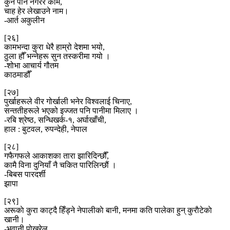
कुनै पनि नगरेर काम,
चाह हेर लेखाउने नाम।
-आर्त अकुलीन
[२६]
कामभन्दा कुरा धेरै हाम्रो देशमा भयो,
ठुला हौँ भन्नेहरू सुन तस्करीमा गयो ।
-शोभा आचार्य गौतम
काठमाडौँ
[२७]
पुर्खाहरूले वीर गोर्खाली भनेर विश्वलाई चिनाए,
सन्ततीहरूले भएको इज्जत पनि पानीमा मिलाए ।
-रबि श्रेष्ठ, सन्धिखर्क-१, अर्घाखाँची,
हाल : बुटवल, रुपन्देही, नेपाल
[२८]
गफैगफले आकाशका तारा झारिदिन्छौँ,
कामै विना दुनियाँ नै चकित पारिलिन्छौं ।
-बिबस पारदर्शी
झापा
[२९]
अरूकाे कुरा काट्दै हिँड्ने नेपालीकाे बानी, मनमा कति पालेका हुन् कुराैटेकाे
खानी।
-भवानी पोख्रेल