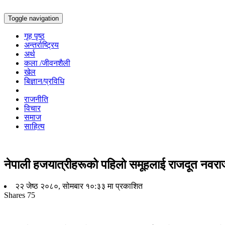
Toggle navigation
गृह पृष्ठ
अन्तर्राष्ट्रिय
अर्थ
कला /जीवनशैली
खेल
बिज्ञान/प्रविधि
राजनीति
विचार
समाज
साहित्य
नेपाली हजयात्रीहरूको पहिलो समूहलाई राजदूत नवराज स
२२ जेष्ठ २०८०, सोमबार १०:३३ मा प्रकाशित
Shares
75