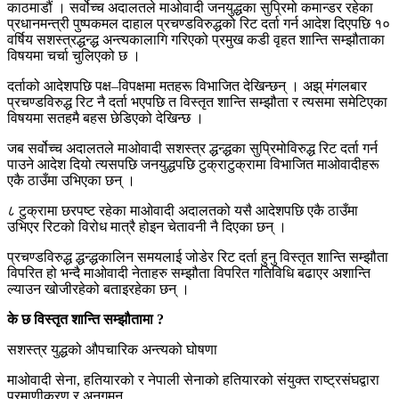
काठमाडौं । सर्वोच्च अदालतले माओवादी जनयुद्धका सुप्रिमो कमान्डर रहेका
प्रधानमन्त्री पुष्पकमल दाहाल प्रचण्डविरुद्धको रिट दर्ता गर्न आदेश दिएपछि १०
वर्षिय सशस्त्रद्धन्द्ध अन्त्यकालागि गरिएको प्रमुख कडी वृहत शान्ति सम्झौताका
विषयमा चर्चा चुलिएको छ ।
दर्ताको आदेशपछि पक्ष–विपक्षमा मतहरू विभाजित देखिन्छन् । अझ् मंगलबार
प्रचण्डविरुद्ध रिट नै दर्ता भएपछि त विस्तृत शान्ति सम्झौता र त्यसमा समेटिएका
विषयमा सतहमै बहस छेडिएको देखिन्छ ।
जब सर्वोच्च अदालतले माओवादी सशस्त्र द्धन्द्धका सुप्रिमोविरुद्ध रिट दर्ता गर्न
पाउने आदेश दियो त्यसपछि जनयुद्धपछि टुक्राटुक्रामा विभाजित माओवादीहरू
एकै ठाउँमा उभिएका छन् ।
८ टुक्रामा छरपष्ट रहेका माओवादी अदालतको यसै आदेशपछि एकै ठाउँमा
उभिएर रिटको विरोध मात्रै होइन चेतावनी नै दिएका छन् ।
प्रचण्डविरुद्ध द्धन्द्धकालिन समयलाई जोडेर रिट दर्ता हुनु विस्तृत शान्ति सम्झौता
विपरित हो भन्दै माओवादी नेताहरु सम्झौता विपरित गतिविधि बढाएर अशान्ति
ल्याउन खोजीरहेको बताइरहेका छन् ।
के छ विस्तृत शान्ति सम्झौतामा ?
सशस्त्र युद्धको औपचारिक अन्त्यको घोषणा
माओवादी सेना, हतियारको र नेपाली सेनाको हतियारको संयुक्त राष्ट्रसंघद्वारा
प्रमाणीकरण र अनुगमन