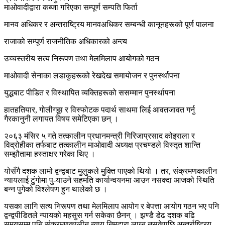
माओवादीद्वारा कब्जा गरिएका सम्पूर्ण सम्पति फिर्ता
मानव अधिकर र अन्तराष्ट्रिय मानवअधिकर सम्बन्धी कानूनहरूको पूर्ण पालना
राजाको सम्पूर्ण राजनीतिक अधिकारको अन्त्य
उच्चस्तरीय सत्य निरूपण तथा मेलमिलाप आयोगको गठन
माओवादी सेनाका लडाकुहरूको रेखदेख समायोजन र पुनर्स्थापना
युद्धबाट पीडित र विस्थापित व्यक्तिहरूको ससम्मान पुनर्स्थापना
हातहतियार, गोलीगठ्ठा र विस्फोटक पदार्थ साथमा लिई आवतजावत गर्नु
गैरकानुनी लगायत विषय समेटिएका छन् ।
२०६३ मंसिर ५ गते तत्कालीन प्रधानमन्त्री गिरिजाप्रसाद कोइराला र
विद्रोहीका तर्फबाट तत्कालीन माओवादी अध्यक्ष प्रचण्डले विस्तृत शान्ति
सम्झौतामा हस्ताक्षर गरेका थिए ।
योसँगै दशक लामो द्वन्द्वबाट मुलुकले मुक्ति पाएको थियो । तर, संक्रमणकालीन
न्यायलाई टुंगोमा पु-याउने सहमति कार्यान्वयनमा आउन नसक्दा आजको स्थिति
बन्न पुगेको विश्लेषण हुन थालेको छ ।
यसका लागि सत्य निरूपण तथा मेलमिलाप आयोग र बेपत्ता आयोग गठन भए पनि
द्वन्द्वपीडितले न्यायको महसुस गर्न सकेका छैनन् । झण्डै डेढ दशक बढि
समयसम्म पनि संक्रमणकालीन न्याय निमटारा लाग्न नसकेपछि अन्तर्राष्ट्रिय