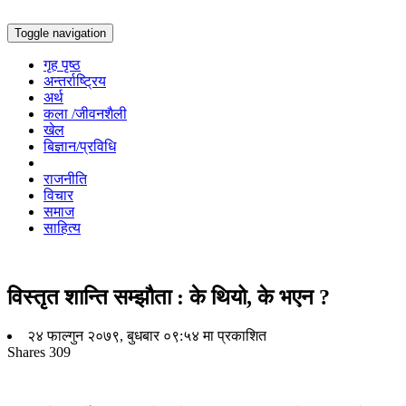
Toggle navigation
गृह पृष्ठ
अन्तर्राष्ट्रिय
अर्थ
कला /जीवनशैली
खेल
बिज्ञान/प्रविधि
राजनीति
विचार
समाज
साहित्य
विस्तृत शान्ति सम्झौता : के थियो, के भएन ?
२४ फाल्गुन २०७९, बुधबार ०९:५४ मा प्रकाशित
Shares
309