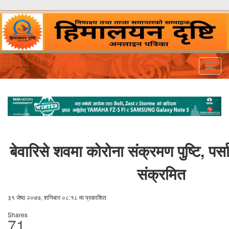
Togg
navig
बेवारिसे शवमा कोरोना संक्रमण पुष्टि, पर
संक्रमित
३१ जेष्ठ २०७७, शनिबार ०८:१८ मा प्रकाशित
Shares
71