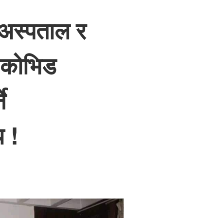
अस्पताल र
 कोभिड
े
य !