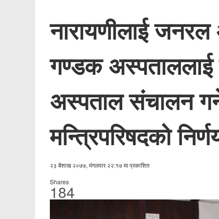
नारायणीलाई जनरल 
गण्डक अस्पताललाई
अस्पताल संचालन गर्न
मन्त्रिपरिषदको निर्ण
२३ बैशाख २०७७, मंगलवार २२:१७ मा प्रकाशित
Shares
184