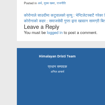
Posted in
अर्थ
,
मुख्य खबर
,
राजनीति
Post
कोरोनाले साउदीमा कटुवालको मृत्यु : भेन्टिलेटरबाटै गरे
कोरोनाको कहर : समाजसेवी गुप्ता द्वारा खाद्यान सामग्री बि
navigation
Leave a Reply
You must be
logged in
to post a comment.
Himalayan Dristi Team
प्रधान सम्पादक
अनिल आचार्य