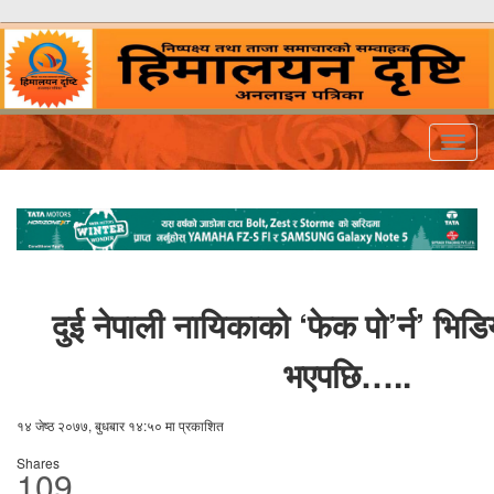
Togg
navig
दुई नेपाली नायिकाको ‘फेक पो’र्न’ भिड
भएपछि…..
१४ जेष्ठ २०७७, बुधबार १४:५० मा प्रकाशित
Shares
109