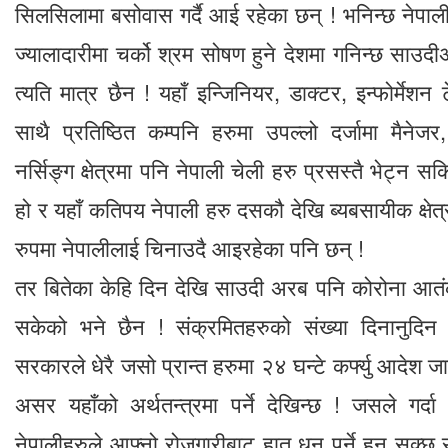
सिलसिलामा बसोवास गर्दै आई रहेका छन् ! भनिन्छ नेपाल
ज्यालादारीमा चर्को श्रम सोषण हुने देशमा गनिन्छ साउद
त्यति मात्र छैन ! यहाँ इन्जिनियर, डाक्टर, इन्फोर्मे
साथै प्रतिष्ठित कम्पनि हरुमा उपल्लो दर्जामा मैने
नर्सिङ्ग क्षेत्रमा पनि नेपाली चेली हरु प्रसस्तै भेट्न सकि
हो र यहाँ कतिपय नेपाली हरु दसकौ देखि ब्यबसायीक क्षे
रुपमा नेपालीलाई चिनाउदै आइरहेका पनि छन् !
तर बितेका केहि दिन देखि साउदी अरब पनि कोरोना आतंक 
सकेको भने छैन ! संक्रमितहरुको संख्या दिनानुदिन
सरकारले धेरै जसो प्रान्त हरुमा २४ घन्टे कर्फ्यु आदेश 
असर यहाँको अर्थतन्त्रमा पर्ने देखिन्छ ! जसले गर्द
नेपालीहरुले आफ्नो रोजगारीबाट हात धुन पर्ने हुन सक्छ र