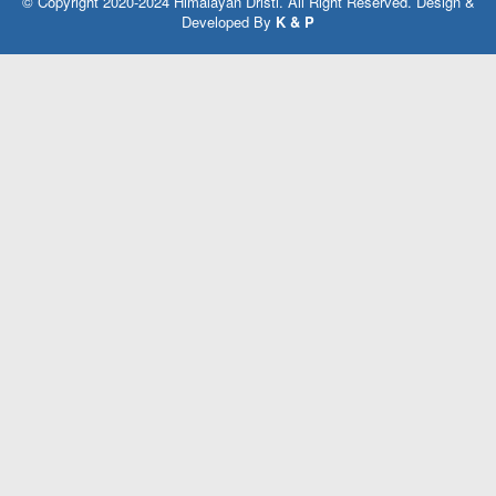
© Copyright 2020-2024 Himalayan Dristi. All Right Reserved. Design &
Developed By
K & P