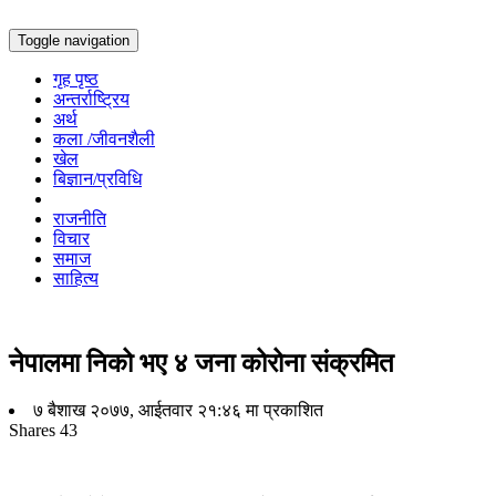
Toggle navigation
गृह पृष्ठ
अन्तर्राष्ट्रिय
अर्थ
कला /जीवनशैली
खेल
बिज्ञान/प्रविधि
राजनीति
विचार
समाज
साहित्य
नेपालमा निको भए ४ जना कोरोना संक्रमित
७ बैशाख २०७७, आईतवार २१:४६ मा प्रकाशित
Shares
43