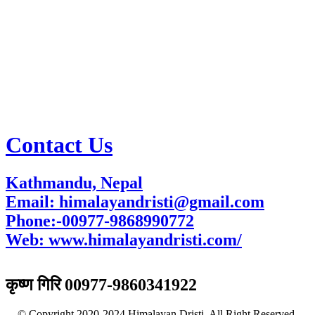
Contact Us
Kathmandu, Nepal
Email: himalayandristi@gmail.com
Phone:-00977-9868990772
Web:
www.himalayandristi.com/
विज्ञापनका लागि
कृष्ण गिरि 00977-9860341922
© Copyright 2020-2024 Himalayan Dristi. All Right Reserved.