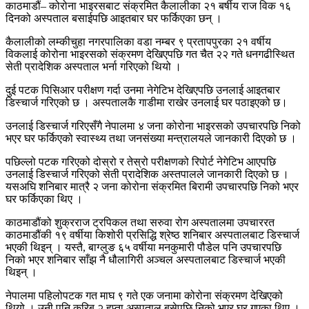
काठमाडौं– कोरोना भाइरसबाट संक्रमित कैलालीका २१ बर्षीय राज विक १६
दिनको अस्पताल बसाईपछि आइतबार घर फर्किएका छन् ।
कैलालीको लम्कीचुहा नगरपालिका वडा नम्बर ९ प्रतापपुरका २१ वर्षीय
विकलाई कोरोना भाइरसको संक्रमण देखिएपछि गत चैत २२ गते धनगढीस्थित
सेती प्रादेशिक अस्पताल भर्ना गरिएको थियो ।
दुई पटक पिसिआर परीक्षण गर्दा उनमा नेगेटिभ देखिएपछि उनलाई आइतबार
डिस्चार्ज गरिएको छ । अस्पतालकै गाडीमा राखेर उनलाई घर पठाइएको छ।
उनलाई डिस्चार्ज गरिएसँगै नेपालमा ४ जना कोरोना भाइरसको उपचारपछि निको
भएर घर फर्किएको स्वास्थ्य तथा जनसंख्या मन्त्रालयले जानकारी दिएको छ ।
पछिल्लो पटक गरिएको दोस्रो र तेस्रो परीक्षणको रिपोर्ट नेगेटिभ आएपछि
उनलाई डिस्चार्ज गरिएको सेती प्रादेशिक अस्तपालले जानकारी दिएको छ ।
यसअघि शनिबार मात्रै २ जना कोरोना संक्रमित बिरामी उपचारपछि निको भएर
घर फर्किएका थिए ।
काठमाडौंको शुक्रराज ट्रपिकल तथा सरुवा रोग अस्पतालमा उपचाररत
काठमाडौंकी १९ वर्षीया किशोरी प्रसिद्धि श्रेष्ठ शनिबार अस्पतालबाट डिस्चार्ज
भएकी थिइन् । यस्तै, बाग्लुङ ६५ वर्षीया मनकुमारी पौडेल पनि उपचारपछि
निको भएर शनिबार साँझ नै धौलागिरी अञ्चल अस्पतालबाट डिस्चार्ज भएकी
थिइन् ।
नेपालमा पहिलोपटक गत माघ ९ गते एक जनामा कोरोना संक्रमण देखिएको
थियो । उनी पनि करिब २ हप्ता अस्पताल बसेपछि निको भएर घर गएका थिए ।