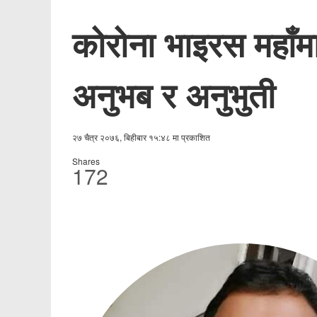
कोरोना भाइरस महाँमा
अनुभब र अनुभुती
२७ चैत्र २०७६, बिहीबार १५:४८ मा प्रकाशित
Shares
172