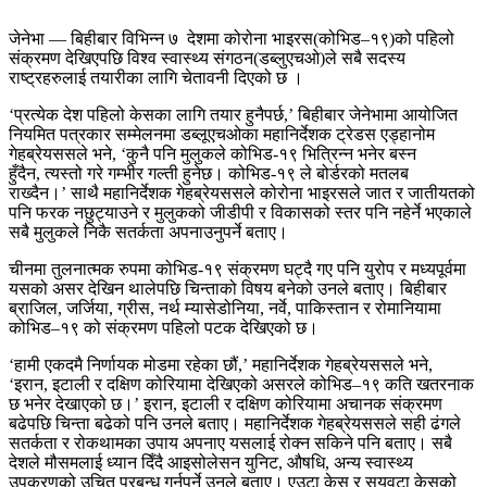
जेनेभा — बिहीबार विभिन्न ७ देशमा कोरोना भाइरस(कोभिड–१९)को पहिलो
संक्रमण देखिएपछि विश्व स्वास्थ्य संगठन(डब्लुएचओ)ले सबै सदस्य
राष्ट्रहरुलाई तयारीका लागि चेतावनी दिएको छ ।
‘प्रत्येक देश पहिलो केसका लागि तयार हुनैपर्छ,’ बिहीबार जेनेभामा आयोजित
नियमित पत्रकार सम्मेलनमा डब्लूएचओका महानिर्देशक ट्रेडस एड्हानोम
गेहब्रेयससले भने, ‘कुनै पनि मुलुकले कोभिड-१९ भित्रिन्न भनेर बस्न
हुँदैन, त्यस्तो गरे गम्भीर गल्ती हुनेछ। कोभिड-१९ ले बोर्डरको मतलब
राख्दैन।’ साथै महानिर्देशक गेहब्रेयससले कोरोना भाइरसले जात र जातीयतको
पनि फरक नछुट्याउने र मुलुकको जीडीपी र विकासको स्तर पनि नहेर्ने भएकाले
सबै मुलुकले निकै सतर्कता अपनाउनुपर्ने बताए।
चीनमा तुलनात्मक रुपमा कोभिड-१९ संक्रमण घट्दै गए पनि युरोप र मध्यपूर्वमा
यसको असर देखिन थालेपछि चिन्ताको विषय बनेको उनले बताए। बिहीबार
ब्राजिल, जर्जिया, ग्रीस, नर्थ म्यासेडोनिया, नर्वे, पाकिस्तान र रोमानियामा
कोभिड–१९ को संक्रमण पहिलो पटक देखिएको छ।
‘हामी एकदमै निर्णायक मोडमा रहेका छौं,’ महानिर्देशक गेहब्रेयससले भने,
‘इरान, इटाली र दक्षिण कोरियामा देखिएको असरले कोभिड–१९ कति खतरनाक
छ भनेर देखाएको छ।’ इरान, इटाली र दक्षिण कोरियामा अचानक संक्रमण
बढेपछि चिन्ता बढेको पनि उनले बताए। महानिर्देशक गेहब्रेयससले सही ढंगले
सतर्कता र रोकथामका उपाय अपनाए यसलाई रोक्न सकिने पनि बताए। सबै
देशले मौसमलाई ध्यान दिँदै आइसोलेसन युनिट, औषधि, अन्य स्वास्थ्य
उपकरणको उचित प्रबन्ध गर्नुपर्ने उनले बताए। एउटा केस र सयवटा केसको