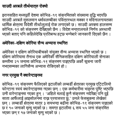
साउदी अरबले तीर्थयात्रु रोक्यो
इरानसहित मध्यपूर्वी देशमा कोभिड–१९ संक्रमितको संख्यामा वृद्धि भएपछि
साउदी अरबले मुसलमान धर्मावलम्बीका पवित्रस्थल मक्का र मदिनालगायतका
धार्मिक क्षेत्रमा विदेशी तीर्थालुलाई रोक लगाएको छ। साउदी अरबमा हालसम्म
कोभिड–१९ को संक्रमण देखिएको छैन । विदेश मन्त्रालयले निर्णय अस्थायी
भएको बताए पनि कहिलेदेखि प्रतिबन्ध हट्छ भन्नेबारे जानकारी दिएको छैन ।
अमेरिका–दक्षिण कोरिया सैन्य अभ्यास स्थगित
अमेरिका र दक्षिण कोरियाबीचको संयुक्त सैन्य अभ्यास स्थगित भएको छ ।
दक्षिण कोरियामा तैनाथ एक अमेरिकी सैनिकसहित दक्षिण कोरियाली सेनाका
कम्तीमा २१ जनामा कोभिड–१९ संक्रमण पाइएपछि अर्को सूचना जारी
नभएसम्मका लागिसैन्य अभ्यास रोकिएको हो।
नगर प्रमुख नै क्वारेन्टाइनमा
कोभिड–१९ संक्रमण फैलिएको इटालीको लम्बर्डी क्षेत्रका प्रमुख एट्टिलियो
फोन्टाना स्वयं क्वारेन्टाइनमा गएका छन् । एक कर्मचारीमा भाइरस पुष्टि भएपछि
उनी वारेन्टाइनमा गएका हुन् । ‘अहिले मलाई कुनै संक्रमण नदेखिए पनि दुई
साता आफैंलाई आइसोलनमा राख्न प्रयासरत छु,’ उनले फेसबुकमा लेखेका
छन् । लम्बार्डी क्षेत्रमा मात्र ३ सयभन्दा बढीमा कोभिड–१९ संक्रमण पाइएको
छ र १० जनाको मृत्यु भएको छ। समग्र इटालीमा ६ सय ५५ जना संक्रमित
भएका छन् र १७ जनाको मृत्यु भएको छ ।