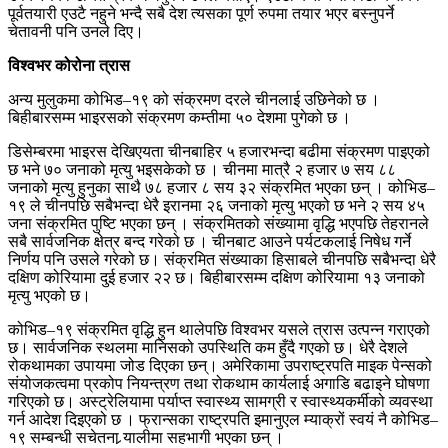
पूर्वतयारी एउटै नहुने भन्दै सबै देश त्यसका पूर्ण रुपमा तयार भएर बस्नुपर्ने
चेतावनी पनि उनले दिए।
विश्वभर कोरोना त्रास
अन्य मुलुकमा कोभिड–१९ को संक्रमण दरले चीनलाई उछिनेको छ ।
बिहीबारसम्म भाइरसको संक्रमण कम्तीमा ५० देशमा पुगेको छ ।
डिसेम्बरमा भाइरस देखिएयता चीनबाहिर ५ हजारभन्दा बढीमा संक्रमण पाइएको
छ भने ७० जनाको मृत्यु भइसकेको छ । चीनमा मात्रै २ हजार ७ सय ८८
जनाको मृत्यु हुनुका साथै ७८ हजार ८ सय ३२ संक्रमित भएका छन् । कोभिड–
१९ ले चीनपछि सबैभन्दा धेरै इरानमा २६ जनाको मृत्यु भएको छ भने २ सय ४५
जना संक्रमित पुष्टि भएका छन् । संक्रमितको संख्यामा वृद्धि भएपछि तेहरानले
सबै सार्वजनिक क्षेत्र बन्द गरेको छ । चीनबाट आउने पर्यटकलाई निषेध गर्ने
निर्णय पनि उसले गरेको छ। संक्रमित संख्याका हिसाबले चीनपछि सबैभन्दा धेरै
दक्षिण कोरियामा दुई हजार २२ छ। बिहीबारसम्म दक्षिण कोरियामा १३ जनाको
मृत्यु भएको छ।
कोभिड–१९ संक्रमित वृद्धि हुन थालेपछि विश्वभर यसले त्रास उत्पन्न गराएको
छ। सार्वजनिक स्थलमा मानिसको उपस्थिति कम हुँदै गएको छ। धेरै देशले
रोकथामका उपायमा जोड दिएका छन्। अमेरिकामा उपराष्ट्रपति माइक पेन्सको
संयोजकत्वमा प्रकोप नियन्त्रण तथा रोकथाम कार्यलाई अगाडि बढाइने घोषणा
गरिएको छ। अस्ट्रेलियामा पर्याप्त स्वास्थ्य सामग्री र स्वास्थ्यकर्मीको व्यवस्था
गर्न आदेश दिइएको छ । फ्रान्सका राष्ट्रपति इमानुएल म्याक्रों स्वयं नै कोभिड–
१९ सम्बन्धी सचेतना र्‍यालीमा सहभागी भएका छन् ।