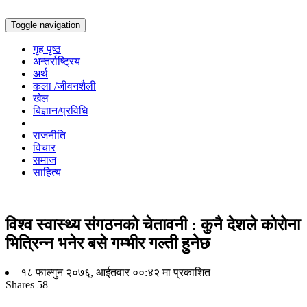
Toggle navigation
गृह पृष्ठ
अन्तर्राष्ट्रिय
अर्थ
कला /जीवनशैली
खेल
बिज्ञान/प्रविधि
राजनीति
विचार
समाज
साहित्य
विश्‍व स्वास्थ्य स‌ंगठनको चेतावनी : कुनै देशले कोरोना
भित्रिन्‍न भनेर बसे गम्भीर गल्ती हुनेछ
१८ फाल्गुन २०७६, आईतवार ००:४२ मा प्रकाशित
Shares
58