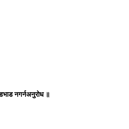
 भिडभाड नगर्नअनुरोध ॥