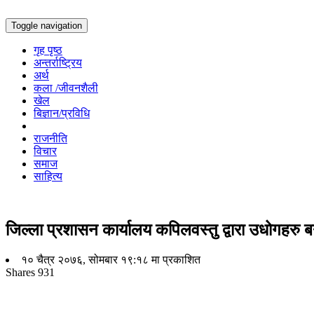
Toggle navigation
गृह पृष्ठ
अन्तर्राष्ट्रिय
अर्थ
कला /जीवनशैली
खेल
बिज्ञान/प्रविधि
राजनीति
विचार
समाज
साहित्य
जिल्ला प्रशासन कार्यालय कपिलवस्तु द्वारा उधोगहरु 
१० चैत्र २०७६, सोमबार १९:१८ मा प्रकाशित
Shares
931