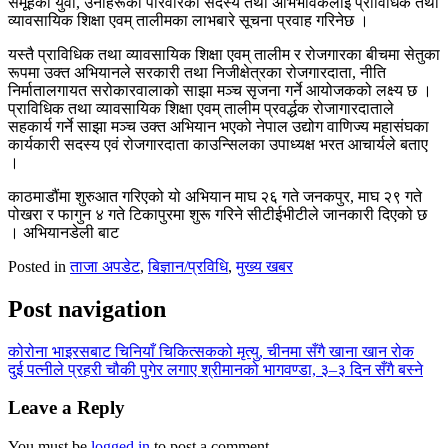
समूहका युवा, उनीहरूका परिवारका सदस्य तथा अभिभावकलाई प्राविधिक तथा
व्यावसायिक शिक्षा एवम् तालीमका लाभबारे सूचना प्रवाह गरिनेछ ।
यस्तै प्राविधिक तथा व्यावसायिक शिक्षा एवम् तालीम र रोजगारका बीचमा सेतुका
रूपमा उक्त अभियानले सरकारी तथा निजीक्षेत्रका रोजगारदाता, नीति
निर्मातालगायत सरोकारवालाको साझा मञ्च सृजना गर्ने आयोजकको लक्ष्य छ ।
प्राविधिक तथा व्यावसायिक शिक्षा एवम् तालीम प्रवर्द्धक रोजागारदाताले
सहकार्य गर्ने साझा मञ्च उक्त अभियान भएको नेपाल उद्योग वाणिज्य महासंघका
कार्यकारी सदस्य एवं रोजगारदाता काउन्सिलका उपाध्यक्ष भरत आचार्यले बताए
।
काठमाडौंमा शुरुआत गरिएको यो अभियान माघ २६ गते जनकपुर, माघ २९ गते
पोखरा र फागुन ४ गते टिकापुरमा शुरू गरिने सीटीईभीटीले जानकारी दिएको छ
। अभियानडेली बाट
Posted in
ताजा अपडेट
,
बिज्ञान/प्रविधि
,
मुख्य खबर
Post navigation
कोरोना भाइरसबाट चिनियाँ चिकित्सकको मृत्यु, चीनमा सँगै खाना खान रोक
दुई पत्नीले प्रहरी चौकी पुगेर लगाए श्रीमानको भागवण्डा, ३–३ दिन सँगै बस्ने
Leave a Reply
You must be
logged in
to post a comment.