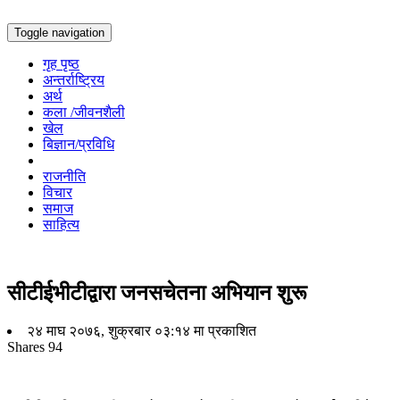
Toggle navigation
गृह पृष्ठ
अन्तर्राष्ट्रिय
अर्थ
कला /जीवनशैली
खेल
बिज्ञान/प्रविधि
राजनीति
विचार
समाज
साहित्य
सीटीईभीटीद्वारा जनसचेतना अभियान शुरू
२४ माघ २०७६, शुक्रबार ०३:१४ मा प्रकाशित
Shares
94