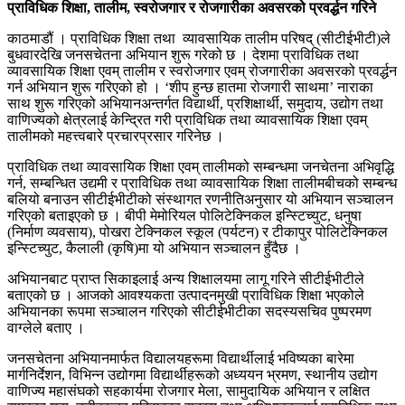
प्राविधिक शिक्षा, तालीम, स्वरोजगार र रोजगारीका अवसरको प्रवर्द्धन गरिने
काठमाडौं । प्राविधिक शिक्षा तथा व्यावसायिक तालीम परिषद् (सीटीईभीटी)ले
बुधवारदेखि जनसचेतना अभियान शुरू गरेको छ । देशमा प्राविधिक तथा
व्यावसायिक शिक्षा एवम् तालीम र स्वरोजगार एवम् रोजगारीका अवसरको प्रवर्द्धन
गर्न अभियान शुरू गरिएको हो । ‘शीप हुन्छ हातमा रोजगारी साथमा’ नाराका
साथ शुरू गरिएको अभियानअन्तर्गत विद्यार्थी, प्रशिक्षार्थी, समुदाय, उद्योग तथा
वाणिज्यको क्षेत्रलाई केन्द्रित गरी प्राविधिक तथा व्यावसायिक शिक्षा एवम्
तालीमको महत्त्वबारे प्रचारप्रसार गरिनेछ ।
प्राविधिक तथा व्यावसायिक शिक्षा एवम् तालीमको सम्बन्धमा जनचेतना अभिवृद्धि
गर्न, सम्बन्धित उद्यमी र प्राविधिक तथा व्यावसायिक शिक्षा तालीमबीचको सम्बन्ध
बलियो बनाउन सीटीईभीटीको संस्थागत रणनीतिअनुसार यो अभियान सञ्चालन
गरिएको बताइएको छ । बीपी मेमोरियल पोलिटेक्निकल इन्स्टिच्युट, धनुषा
(निर्माण व्यवसाय), पोखरा टेक्निकल स्कूल (पर्यटन) र टीकापुर पोलिटेक्निकल
इन्स्टिच्युट, कैलाली (कृषि)मा यो अभियान सञ्चालन हुँदैछ ।
अभियानबाट प्राप्त सिकाइलाई अन्य शिक्षालयमा लागू गरिने सीटीईभीटीले
बताएको छ । आजको आवश्यकता उत्पादनमुखी प्राविधिक शिक्षा भएकोले
अभियानका रूपमा सञ्चालन गरिएको सीटीईभीटीका सदस्यसचिव पुष्परमण
वाग्लेले बताए ।
जनसचेतना अभियानमार्फत विद्यालयहरूमा विद्यार्थीलाई भविष्यका बारेमा
मार्गनिर्देशन, विभिन्न उद्योगमा विद्यार्थीहरूको अध्ययन भ्रमण, स्थानीय उद्योग
वाणिज्य महासंघको सहकार्यमा रोजगार मेला, सामुदायिक अभियान र लक्षित