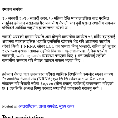
रम्जान समर्पण
३० जनवरी २०२० साउदी अरब,१० महिना देखि प्यारालाइसिस बाट ग्रसित
तनहुँका हर्कमान दराइलाई गैर आवासीय नेपाली संघ पुर्बी प्रान्त स्थानीय समन्वय
परिषदले आर्थिक सहयोग हस्तान्तरण गरेको छ ।
साउदी अरबको दम्माम स्थिति अल दोस्री कम्पनीमा कार्यरत ५६ बर्षिय दराइलाई
अचानक प्यारालाइसिस भएपछि एलसिसि खोबरले भेट गरि आवश्यक सहयोग
गरेको थियो । NRNA खोबर LCC का अध्यक्ष बिष्णु भण्डारी, सचिव पूर्ण सुनार
र उपाध्यक्ष वृखराम तामाङ उहाँको निवासमा गइ लत्ताकपडा, दैनिक प्रयोग
सामाग्री, walking stands ब्यबस्था गराएका थिए । भने उहाँलाई उहाँको
कम्पनीमा समन्वय गरि नेपाल पठाउन सफल भएका थिए ।
हर्कमान नेपाल गएर उपचाररत गर्दैगर्दा आर्थिक स्थितिको कमजोर भएका कारण
गैर आवसिय नेपाली संघ (NRNA) एल सि सि खोबर बाट आर्थिक रकम
संकलन गरि नेपाली रुपैया ३०,००० (तीस हजार) उहाँलाई हस्तान्तरण गरिएको
छ । एलसिसि अध्यक्ष बिष्णु प्रसाद भण्डारीले जानकारी गराउनु भयो ।
Posted in
अन्तर्राष्ट्रिय
,
ताजा अपडेट
,
मुख्य खबर
Post navigation