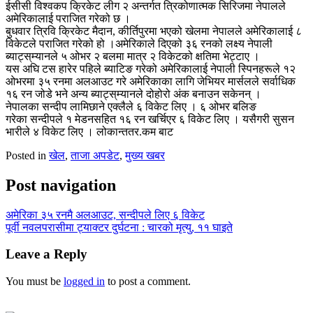
ईसीसी विश्वकप क्रिकेट लीग २ अन्तर्गत त्रिकोणात्मक सिरिजमा नेपालले
अमेरिकालाई पराजित गरेको छ ।
बुधवार त्रिवि क्रिकेट मैदान, कीर्तिपुरमा भएको खेलमा नेपालले अमेरिकालाई ८
विकेटले पराजित गरेको हो ।अमेरिकाले दिएको ३६ रनको लक्ष्य नेपाली
ब्याट्स्‌म्यानले ५ ओभर २ बलमा मात्र २ विकेटको क्षतिमा भेट्टाए ।
यस अघि टस हारेर पहिले ब्याटिङ गरेको अमेरिकालाई नेपाली स्पिनहरूले १२
ओभरमा ३५ रनमा अलआउट गरे अमेरिकाका लागि जेभियर मार्सलले सर्वाधिक
१६ रन जोडे भने अन्य ब्याट्स्‌म्यानले दोहोरो अंक बनाउन सकेनन् ।
नेपालका सन्दीप लामिछाने एक्लैले ६ विकेट लिए । ६ ओभर बलिङ
गरेका सन्दीपले १ मेडनसहित १६ रन खर्चिएर ६ विकेट लिए । यसैगरी सुसन
भारीले ४ विकेट लिए । लोकान्ततर.कम बाट
Posted in
खेल
,
ताजा अपडेट
,
मुख्य खबर
Post navigation
अमेरिका ३५ रनमै अलआउट, सन्दीपले लिए ६ विकेट
पूर्वी नवलपरासीमा ट्याक्टर दुर्घटना : चारको मृत्यु, ११ घाइते
Leave a Reply
You must be
logged in
to post a comment.