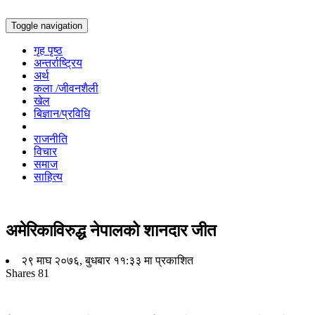
Toggle navigation
गृह पृष्ठ
अन्तर्राष्ट्रिय
अर्थ
कला /जीवनशैली
खेल
बिज्ञान/प्रविधि
राजनीति
विचार
समाज
साहित्य
अमेरिकाविरुद्ध नेपालको शानदार जीत
२९ माघ २०७६, बुधबार ११:३३ मा प्रकाशित
Shares
81