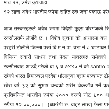
माघ १५, उमेश कुशवाहा
१२ लाख अवैध भारतीय रुपैया सहित एक जना पकाऊ पर
आज तस्करहरुले अवैध रुपमा विदेशी मुद्रा बीरगंजको स
रक्सौलतर्फ लैजाँदै छ । विशेष सुचना को आधारमा यस
प्रहरी टोलीले जिल्ला पर्सा बि.म.न.पा. वडा नं.८ घण्टाघर
विभिन्न सवारी साधन तथा पैदल यात्रुहरु समेतको च
रक्सौलबाट आउदै गरेको बा.६ च.७४४० नं.को santro ca
रहेको भारत हिमाञ्चल प्रदेश धौलाकुवा ग्राम पञ्चायत ढ
छोरा बर्ष ३२ को सुभाष चन्दको शरीर चेकजाँच गर्ने 
प्रतिबन्धित भारतीय रुपैया २००० दरको नोट ६०० था
रुपैया १२,००,०००।- (अक्षरेपी रु. बाह्र लाख) फेला पा