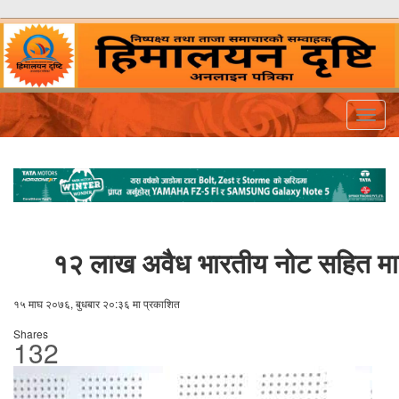
Togg
navig
१२ लाख अवैध भारतीय नोट सहित मा
१५ माघ २०७६, बुधबार २०:३६ मा प्रकाशित
Shares
132