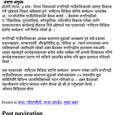
–
वसन्त अनुभव-
हाेलेरी राेल्पा, ४ माघ / राेल्पा जिल्लाको रुन्टीगढी गाउँपालिकाकाे समग्र विकास
गर्ने उद्देश्यले निकट भविष्यमा हुने ‘राष्ट्रिय मिडिया शान्ति सम्मेलन’ सन्दर्भमा
अाज हाेलेरीमा गाउँपालिकाकाे बैठक बस्यो । बैठकमा रुन्टीगढीकाे
एेतिहासिक, पुरातात्विक, साँस्कृतिक, पर्यटकीय विकास गर्नका लागि
प्रचारप्रसार कार्यलाई तीव्रता दिने उद्देश्यले यस प्रकारको ‘राष्ट्रिय मिडिया
शान्ति सम्मेलन’ गर्ने निर्णय गरेको हो ।
रुन्टीगढी गाउँपालिकाका अध्यक्ष बालाराम बुढाकाे अध्यक्षता एवं सबै वडाका
वडाध्यक्षहरु, सन्चारकर्मी, सँस्कृतिविद् डा. गाेविन्द अाचार्य लगायतका अन्य
व्यक्तिहरुको उपस्थिति रहेकाे उक्त बैठकमा रुन्टीगढीमा हालसम्म यसअघि
भएका महत्वपूर्ण कार्यक्रमहरुका बारेमा समेत समीक्षा गर्दै अगामी दिनहरूमा गरिने
कार्यक्रमहरुबाट प्राप्त गर्न सकिने उपलब्धि बारेमा पनि बृहत छलफल गरिएको
थियो ।
यस प्रकारकाे ‘राष्ट्रिय मिडिया शान्ति सम्मेलन’ सम्पन्न गर्नका लागि रुन्टीगढी
गाउँपालिकाका अध्यक्ष बालाराम बुढाकाे संयोजकत्वमा २५ सदस्यीय मूल
समितिसँगै बिभिन्न उपसमितिहरुकाे गठन गरिएको छ । उक्त बैठकको
सहजीकरण पर्यटन फाेकल पर्सन दीपक डी.सी.ले गर्नुभएको थियो ।
सोसल मिडियामा शेयर
Posted in
कला /जीवनशैली
,
ताजा अपडेट
,
मुख्य खबर
Post navigation