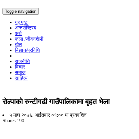
Toggle navigation
गृह पृष्ठ
अन्तर्राष्ट्रिय
अर्थ
कला /जीवनशैली
खेल
बिज्ञान/प्रविधि
राजनीति
विचार
समाज
साहित्य
राेल्पाकाे रुन्टीगढी गाउँपालिकामा बृहत भेला
५ माघ २०७६, आईतवार ०१:०० मा प्रकाशित
Shares
190