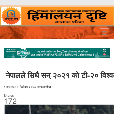
Togg
navig
नेपालले सिधै सन् २०२१ को टी-२० विश्व
९ माघ २०७६, बिहीबार २०:०८ मा प्रकाशित
Shares
172