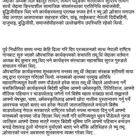
जेद्दाका अध्यक्ष दिल बहादुर तामांग, तामांग घेदुङका सल्लाकार सुप्रिम तामांग
साथै जेद्दामा क्रियाशील सामाजिक संघसंस्थाका प्रतिनिधि समाजसेवी,
बुद्धिजीवीहरु थिए भने कार्यक्रमलाइ प्रत्यक्ष रुपमा हेर्न र च्यु ल्हो ल्होसार मनाउन
जेद्दा लगाएत आसपासका सहरहरु रबिग, यांबू, ताईफबाट नेपाली दिदीबहिनी,
दाजुभाइ, बुद्धिजीवी, समाजसेवीहरुको उल्लेखनीय उपस्थिति रहेको थियो.
पुर्व निर्धारित समय भन्दा केहि ढिला गरि दिप प्रज्वलनको साथ नेपाली राष्टिय
गानबाट सुरु भएको औपचारिक कार्यक्रमको सभापति तमू धिं जेद्दाका वर्तमान
अध्यक्ष बेद कुमार तमू थिए भने कार्यक्रम संस्थाका महासचिव सुरज गुरुङले
संचालन गरेका थिए.
औपचारिक कार्यक्रममा शुभकामना मन्तब्य तमू धीं जेद्दाका संरक्षक श्रीमती माया
तमू द्वारा प्रस्तुत गरिएको थियो. मन्तब्यको क्रममा प्रमुख अतिथि
महावाणिज्यदुत रेवती रमण पौडेलले हरेक साल तमू धीं जेद्दाले आयोजना गर्ने
यसकिसिमको कार्यक्रमले बिदेशी भुमिमा आफ्नो धर्मसस्कृति, रितिरिवाज, आफ्नो
मौलिक पहिचान र चाडपर्वलाइ जगेर्ना गर्न बिशेष महत्व राख्दछ साथै तमूहरुले
आफ्नो भेषभूषा, भाषा, धर्मसस्कृतिलाइ आफ्नो छोरा नातीमा पुस्तान्तरण गर्नु पर्ने
आवस्यक भएको बताए थप हरेक नेपाली जातजातिहरुले मनाउने बिशेष
चाडपर्वलाइ नेपाल सरकारले राष्ट्रिय पर्वको रुपमा मान्यता दिनु पर्ने आफ्नो
मन्तब्यको क्रममा जोड दिएका थिए त्यसै गरि वाणिज्यदुत भुवन पौडेलले गुरुङ
जातिहरु आफ्नो देशमा मात्रै नभएर बिदेशी भूमिमा पनि आफ्नो पहिचान बनाउन
बनाई देशलाइ ठुलो योगदान पुर्याएको बताए भने बाँकि अतिथिहरु ले च्यु तमू
ल्होसारको पवन अवसरमा शुभकामना व्यक्त गरेका थिए .