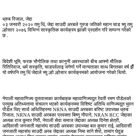
ध्रुब रिजाल, जेद्दा
०३ जनवरी २०२० तमु धिं, जेद्दा साउदी अरबले गुरुङ जतिको महान चाड च्यु तमु
ल्होसार २०७६ विभिन्न सास्कृतिक कार्यक्रम झाकी प्रदर्शन गरि सम्पन्न गरेको
छ .
बिदेशी भूमि, फरक भौगोलिक तथा कानुनी अवस्थाको बीच आफ्नो मौलिक
रितिरिवाज, धर्म सस्कृति, चाडपर्वलाइ जगेर्णा गर्ने मान्यताका साथ बिगतका वर्ष झैँ
यो वर्षपनि तमु धिं जेद्दाले च्यु ल्हो ल्होसार कार्यक्रमको आयोजना गरेको थियो.
नेपाली महावाणिज्य दुतावासका कार्यबाहक महावाणिज्यदूत रेवती रमण पौडेलको
प्रमुख अतिथ्यतामा संचलन भएको कार्यक्रममा विशिष्ट अतिथि वाणिज्यदूत भुवन
पौडेल थिए साथै अथितिहरुमा NRNA साउदी अरबका बरिष्ट उपाध्यक्ष ध्रुब
रिजाल, NRNA साउदी अरबका प्रवक्ता बिष्णु नौपाने, NRAN RCC जेद्दाका
अध्यक्ष राज कुमार गिरी, नेपाली सेवा समाज जेद्दाका अध्यक्ष दिनेश क्षेत्री,
आदिवासी जनजाती महासंघ साउदी अरबका उपाध्यक्ष बल कुमार राई, आदिवासी
जनजाती महासंघ साउदी अरब जेद्दाका अध्यक्ष निमा सांगे शेर्पा, तामांग घेदुङ