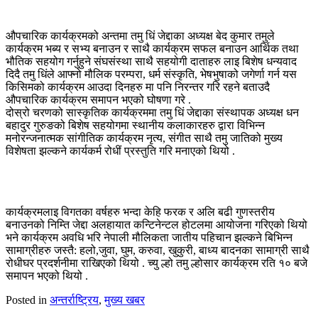
औपचारिक कार्यक्रमको अन्तमा तमु धिं जेद्दाका अध्यक्ष बेद कुमार तमुले
कार्यक्रम भब्य र सभ्य बनाउन र साथै कार्यक्रम सफल बनाउन आर्थिक तथा
भौतिक सहयोग गर्नुहुने संघसंस्था साथै सहयोगी दाताहरु लाइ बिशेष धन्यवाद
दिदै तमु धिंले आफ्नो मौलिक परम्परा, धर्म संस्कृति, भेषभुषाको जगेर्णा गर्न यस
किसिमको कार्यक्रम आउदा दिनहरु मा पनि निरन्तर गरि रहने बताउदै
औपचारिक कार्यक्रम समापन भएको घोषणा गरे .
दोस्रो चरणको सास्कृतिक कार्यक्रममा तमु धिं जेद्दाका संस्थापक अध्यक्ष धन
बहादुर गुरुङको बिशेष सहयोगमा स्थानीय कलाकारहरु द्वारा विभिन्न
मनोरन्जनात्मक सांगीतिक कार्यक्रम नृत्य, संगीत साथै तमु जातिको मुख्य
विशेषता झल्कने कार्यकर्म रोधीं प्रस्तुति गरि मनाएको थियो .
कार्यक्रमलाइ विगतका वर्षहरु भन्दा केहि फरक र अलि बढी गुणस्तरीय
बनाउनको निम्ति जेद्दा अलहायात कन्टिनेन्टल होटलमा आयोजना गरिएको थियो
भने कार्यक्रम अवधि भरि नेपाली मौलिकता जातीय पहिचान झल्कने बिभिन्न
सामाग्रीहरु जस्तै: हलो,जुवा, घुम, करुवा, खुकुरी, बाध्य बादनका सामाग्री साथै
रोधीघर प्रदर्शनीमा राखिएको थियो . च्यु ल्हो तमु ल्होसार कार्यक्रम रति १० बजे
समापन भएको थियो .
Posted in
अन्तर्राष्ट्रिय
,
मुख्य खबर