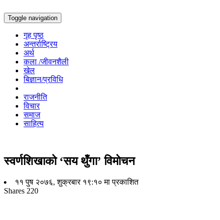
Toggle navigation
गृह पृष्ठ
अन्तर्राष्ट्रिय
अर्थ
कला /जीवनशैली
खेल
बिज्ञान/प्रविधि
राजनीति
विचार
समाज
साहित्य
स्वर्णशिखाको ‘सय थुँगा’ विमाेचन
११ पुष २०७६, शुक्रबार १९:१० मा प्रकाशित
Shares
220