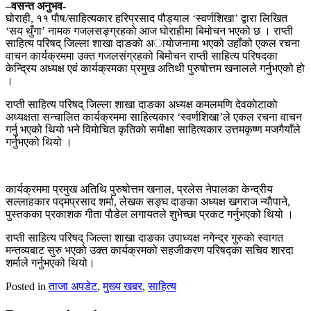
–
वसन्त अनुभव-
घोराही, ११ पाैष/साहित्यकार हरिप्रसाद पौड्याल ‘स्वर्णशिखा’ द्वारा लिखित
‘सय थुँगा’ नामक गजलसङ्ग्रहकाे आज घोराहीमा बिमोचन भएको छ । राप्ती
साहित्य परिषद् जिल्ला शाखा दाङकाे अायाेजनामा भएको उहाँको एकल रचना
वाचन कार्यक्रममा उक्त गजलसंग्रहको बिमोचन राप्ती साहित्य परिषदका
केन्द्रिय अध्यक्ष एवं कार्यक्रमका प्रमुख अतिथी पुरुषोत्तम खनालले गर्नुभएको हो
।
राप्ती साहित्य परिषद् जिल्ला शाखा दाङका अध्यक्ष कमलमणि देवकाेटाकाे‌
अध्यक्षता सन्चालित कार्यक्रममा साहित्यकार ‘स्वर्णशिखा’ले एकल रचना वाचन
गर्नु भएको थियो भने विमाेचित कृतिकाे समीक्षा साहित्यकार उत्तमकृष्ण मजगैयाँले
गर्नुभएको थियो ।
कार्यक्रममा प्रमुख अतिथि पुरुषोत्तम खनाल, प्रलेस नेपालका केन्द्रीय
सल्लाहकार पद्मप्रसाद शर्मा, लेखक सङ्घ दाङका अध्यक्ष खगराज न्याैपाने,
पुस्तकका प्रकाशक गीता पाैडेल लगायतले शुभेच्छा प्रकट गर्नुभएको थियो ।
राप्ती साहित्य परिषद् जिल्ला शाखा दाङका उपाध्यक्ष नगेन्द्र गुरुकाे स्वागत
मन्तव्यबाट सुरु भएको उक्त कार्यक्रमको सहजीकरण परिषद्का सचिव शारदा
शर्माले गर्नुभएको थियो।
Posted in
ताजा अपडेट
,
मुख्य खबर
,
साहित्य