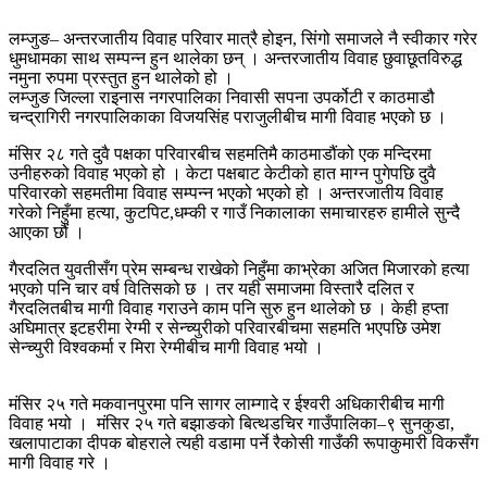
लम्जुङ– अन्तरजातीय विवाह परिवार मात्रै होइन, सिंगो समाजले नै स्वीकार गरेर
धुमधामका साथ सम्पन्न हुन थालेका छन् । अन्तरजातीय विवाह छुवाछूतविरुद्ध
नमुना रुपमा प्रस्तुत हुन थालेको हो ।
लम्जुङ जिल्ला राइनास नगरपालिका निवासी सपना उपर्कोटी र काठमाडौ
चन्द्रागिरी नगरपालिकाका विजयसिंह पराजुलीबीच मागी विवाह भएको छ ।
मंसिर २८ गते दुवै पक्षका परिवारबीच सहमतिमै काठमाडौंको एक मन्दिरमा
उनीहरुको विवाह भएको हो । केटा पक्षबाट केटीको हात माग्न पुगेपछि दुवै
परिवारको सहमतीमा विवाह सम्पन्न भएको भएको हो । अन्तरजातीय विवाह
गरेको निहुँमा हत्या, कुटपिट,धम्की र गाउँ निकालाका समाचारहरु हामीले सुन्दै
आएका छौं ।
गैरदलित युवतीसँग प्रेम सम्बन्ध राखेको निहुँमा काभ्रेका अजित मिजारको हत्या
भएको पनि चार वर्ष वितिसको छ । तर यही समाजमा विस्तारै दलित र
गैरदलितबीच मागी विवाह गराउने काम पनि सुरु हुन थालेको छ । केही हप्ता
अघिमात्र इटहरीमा रेग्मी र सेन्च्युरीको परिवारबीचमा सहमति भएपछि उमेश
सेन्च्युरी विश्वकर्मा र मिरा रेग्मीबीच मागी विवाह भयो ।
मंसिर २५ गते मकवानपुरमा पनि सागर लाम्गादे र ईश्वरी अधिकारीबीच मागी
विवाह भयो । मंसिर २५ गते बझाङको बित्थडचिर गाउँपालिका–९ सुनकुडा,
खलापाटाका दीपक बोहराले त्यही वडामा पर्ने रैकोसी गाउँकी रूपाकुमारी विकसँग
मागी विवाह गरे ।