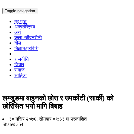
Toggle navigation
गृह पृष्ठ
अन्तर्राष्ट्रिय
अर्थ
कला /जीवनशैली
खेल
बिज्ञान/प्रविधि
राजनीति
विचार
समाज
साहित्य
लम्जुङमा बाहुनको छोरा र उपर्कोटी (सार्की) को
छोरिसित भयो मागि बिबाह
३० मंसिर २०७६, सोमबार ०९:३३ मा प्रकाशित
Shares
354