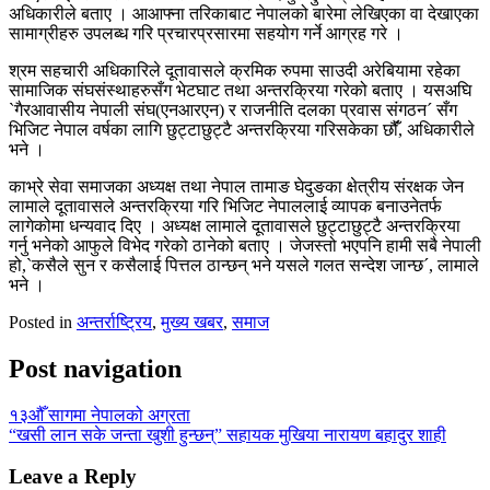
अधिकारीले बताए । आआफ्ना तरिकाबाट नेपालको बारेमा लेखिएका वा देखाएका
सामाग्रीहरु उपलब्ध गरि प्रचारप्रसारमा सहयोग गर्ने आग्रह गरे ।
श्रम सहचारी अधिकारिले दूतावासले क्रमिक रुपमा साउदी अरेबियामा रहेका
सामाजिक संघसंस्थाहरुसँग भेटघाट तथा अन्तरक्रिया गरेको बताए । यसअघि
`गैरआवासीय नेपाली संघ(एनआरएन) र राजनीति दलका प्रवास संगठन´ सँग
भिजिट नेपाल वर्षका लागि छुट्टाछुट्टै अन्तरक्रिया गरिसकेका छौंँ, अधिकारीले
भने ।
काभ्रे सेवा समाजका अध्यक्ष तथा नेपाल तामाङ घेदुङका क्षेत्रीय संरक्षक जेन
लामाले दूतावासले अन्तरक्रिया गरि भिजिट नेपाललाई व्यापक बनाउनेतर्फ
लागेकोमा धन्यवाद दिए । अध्यक्ष लामाले दूतावासले छुट्टाछुट्टै अन्तरक्रिया
गर्नु भनेको आफुले विभेद गरेको ठानेको बताए । जेजस्तो भएपनि हामी सबै नेपाली
हो,`कसैले सुन र कसैलाई पित्तल ठान्छन् भने यसले गलत सन्देश जान्छ´, लामाले
भने ।
Posted in
अन्तर्राष्ट्रिय
,
मुख्य खबर
,
समाज
Post navigation
१३औँ सागमा नेपालको अग्रता
“खसी लान सके जन्ता खुशी हुन्छन्” सहायक मुखिया नारायण बहादुर शाही
Leave a Reply