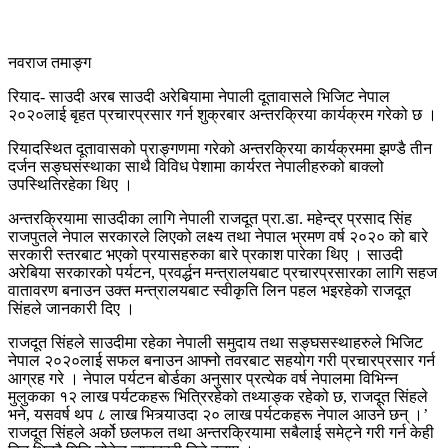
नवराज तमाङ्ग
रियाद- साउदी अरब साउदी अरेबियामा नेपाली दूतावासले भिजिट नेपाल
२०२०लाई बृहत प्रचारप्रसार गर्न शुक्रबार अन्तरक्रिया कार्यक्रम गरेको छ ।
रियादस्थित दूतावासको प्राङ्गणमा गरेको अन्तरक्रिया कार्यक्रममा झण्डै तीन
दर्जन सङ्घसंस्थाका साथै विविध पेशामा कार्यरत नेपालीहरुको बाक्लो
उपस्थितिरहेका थिए ।
अन्तरक्रियामा साउदीका लागि नेपाली राजदूत प्रा.डा. महेन्द्र प्रसाद सिंह
राजपुतले नेपाल सरकारले लिएको लक्ष्य तथा नेपाल भ्रमण वर्ष २०२० को बारे
सरकारी स्तरबाट भएको प्रयासहरुका बारे प्रकाश पारेका थिए । साउदी
अरेबिया सरकारको पर्यटन, प्रवर्द्धन मन्त्रालयबाट प्रचारप्रसारका लागि सहज
वातावरण बनाउन उक्त मन्त्रालयबाट स्वीकृति लिन पहल भइरहेको राजदूत
सिंहले जानकारी दिए ।
राजदूत सिंहले साउदीमा रहेका नेपाली समुदाय तथा सङ्घसस्थाहरुले भिजिट
नेपाल २०२०लाई सफल बनाउन आफ्नो तवरबाट सहयोग गरी प्रचारप्रसार गर्न
आग्रह गरे । नेपाल पर्यटन बोर्डका अनुसार प्रत्येक वर्ष नेपालमा विभिन्न
मुलुकका १२ लाख पर्यटकहरू भित्रिरहेको तथ्याङ्क रहेको छ, राजदूत सिंहले
भने, यसवर्ष थप ८ लाख भित्र्याउदा २० लाख पर्यटकहरू नेपाल आउने छन् ।’
राजदूत सिंहले अर्को छलफल तथा अन्तरक्रियामा सबैलाई समेट्ने गरी गर्न केही