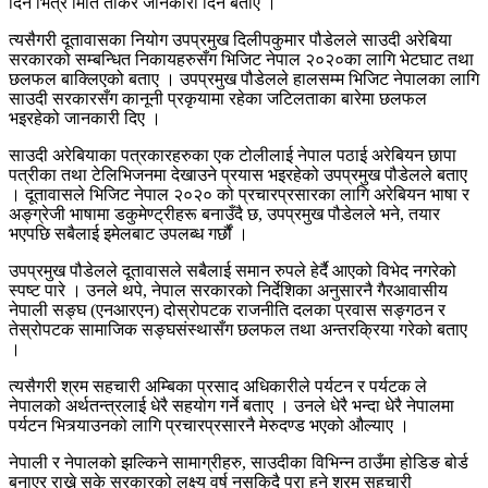
दिन भित्रै मिति तोकेर जानकारी दिने बताए ।
त्यसैगरी दूतावासका नियोग उपप्रमुख दिलीपकुमार पौडेलले साउदी अरेबिया
सरकारको सम्बन्धित निकायहरुसँग भिजिट नेपाल २०२०का लागि भेटघाट तथा
छलफल बाक्लिएको बताए । उपप्रमुख पौडेलले हालसम्म भिजिट नेपालका लागि
साउदी सरकारसँग कानूनी प्रकृयामा रहेका जटिलताका बारेमा छलफल
भइरहेको जानकारी दिए ।
साउदी अरेबियाका पत्रकारहरुका एक टोलीलाई नेपाल पठाई अरेबियन छापा
पत्रीका तथा टेलिभिजनमा देखाउने प्रयास भइरहेको उपप्रमुख पौडेलले बताए
। दूतावासले भिजिट नेपाल २०२० को प्रचारप्रसारका लागि अरेबियन भाषा र
अङ्ग्रेजी भाषामा डकुमेण्ट्रीहरू बनाउँदै छ, उपप्रमुख पौडेलले भने, तयार
भएपछि सबैलाई इमेलबाट उपलब्ध गर्छौं ।
उपप्रमुख पौडेलले दूतावासले सबैलाई समान रुपले हेर्दै आएको विभेद नगरेको
स्पष्ट पारे । उनले थपे, नेपाल सरकारको निर्देशिका अनुसारनै गैरआवासीय
नेपाली सङ्घ (एनआरएन) दोस्रोपटक राजनीति दलका प्रवास सङ्गठन र
तेस्रोपटक सामाजिक सङ्घसंस्थासँग छलफल तथा अन्तरक्रिया गरेको बताए
।
त्यसैगरी श्रम सहचारी अम्बिका प्रसाद अधिकारीले पर्यटन र पर्यटक ले
नेपालको अर्थतन्त्रलाई धेरै सहयोग गर्ने बताए । उनले धेरै भन्दा धेरै नेपालमा
पर्यटन भित्र्याउनको लागि प्रचारप्रसारनै मेरुदण्ड भएको औल्याए ।
नेपाली र नेपालको झल्किने सामाग्रीहरु, साउदीका विभिन्न ठाउँमा होडिङ बोर्ड
बनाएर राख्ने सके सरकारको लक्ष्य वर्ष नसकिदै पुरा हुने श्रम सहचारी