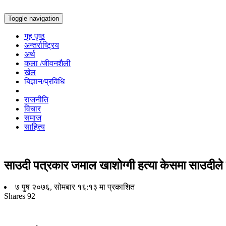
Toggle navigation
गृह पृष्ठ
अन्तर्राष्ट्रिय
अर्थ
कला /जीवनशैली
खेल
बिज्ञान/प्रविधि
राजनीति
विचार
समाज
साहित्य
साउदी पत्रकार जमाल खाशोग्गी हत्या केसमा साउदीले प
७ पुष २०७६, सोमबार १६:१३ मा प्रकाशित
Shares
92