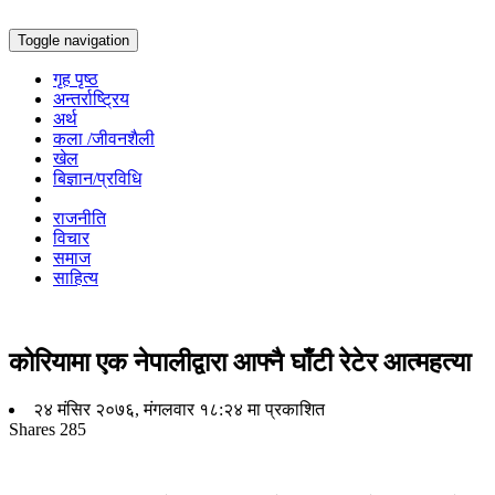
Toggle navigation
गृह पृष्ठ
अन्तर्राष्ट्रिय
अर्थ
कला /जीवनशैली
खेल
बिज्ञान/प्रविधि
राजनीति
विचार
समाज
साहित्य
कोरियामा एक नेपालीद्वारा आफ्नै घाँटी रेटेर आत्महत्या
२४ मंसिर २०७६, मंगलवार १८:२४ मा प्रकाशित
Shares
285