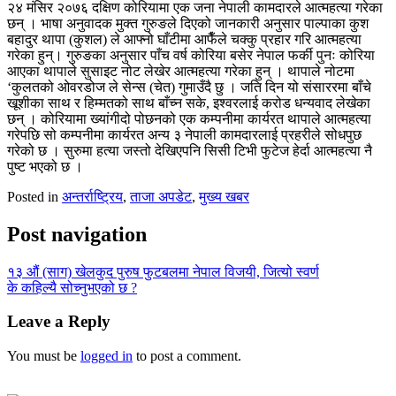
२४ मंसिर २०७६ दक्षिण कोरियामा एक जना नेपाली कामदारले आत्महत्या गरेका
छन् । भाषा अनुवादक मुक्त गुरुङले दिएको जानकारी अनुसार पाल्पाका कुश
बहादुर थापा (कुशल) ले आफ्नो घाँटीमा आफैँले चक्कु प्रहार गरि आत्महत्या
गरेका हुन्। गुरुङका अनुसार पाँच वर्ष कोरिया बसेर नेपाल फर्की पुनः कोरिया
आएका थापाले सुसाइट नोट लेखेर आत्महत्या गरेका हुन् । थापाले नोटमा
‘कुलतको ओवरडोज ले सेन्स (चेत) गुमाउँदै छु । जति दिन यो संसाररमा बाँचे
खूशीका साथ र हिम्मतको साथ बाँच्न सके, इश्वरलाई करोड धन्यवाद लेखेका
छन् । कोरियामा ख्यांगीदो पोछनको एक कम्पनीमा कार्यरत थापाले आत्महत्या
गरेपछि सो कम्पनीमा कार्यरत अन्य ३ नेपाली कामदारलाई प्रहरीले सोधपुछ
गरेको छ । सुरुमा हत्या जस्तो देखिएपनि सिसी टिभी फुटेज हेर्दा आत्महत्या नै
पुष्ट भएको छ ।
Posted in
अन्तर्राष्ट्रिय
,
ताजा अपडेट
,
मुख्य खबर
Post navigation
१३ औं (साग) खेलकुद पुरुष फुटबलमा नेपाल विजयी, जित्यो स्वर्ण
के कहिल्यै सोच्नुभएको छ ?
Leave a Reply
You must be
logged in
to post a comment.