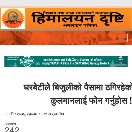
Togg
navig
घरबेटीले बिजुलीको पैसामा ठगिरहे
कुलमानलाई फोन गर्नुहोस !
१३ मंसिर २०७६, शुक्रबार १४:०७ मा प्रकाशित
Shares
242