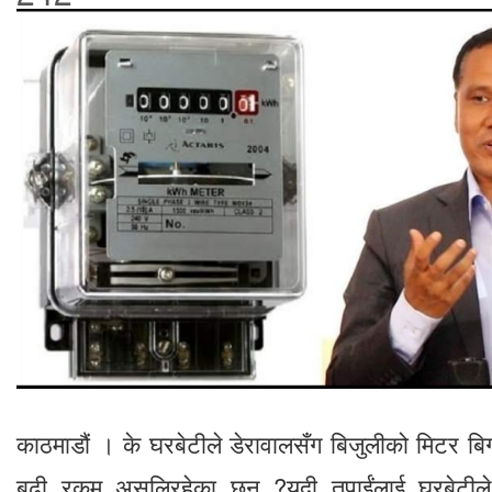
काठमाडौं । के घरबेटीले डेरावालसँग बिजुलीको मिटर बिगा
बढी रकम असुलिरहेका छन् ?यदी तपाईंलाई घरबेटीले