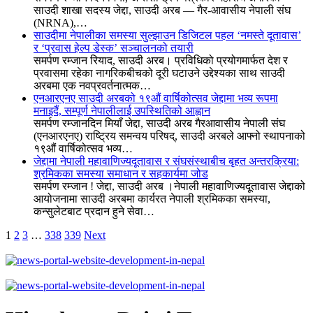
साउदी शाखा सदस्य जेद्दा, साउदी अरब — गैर-आवासीय नेपाली संघ
(NRNA),…
साउदीमा नेपालीका समस्या सुल्झाउन डिजिटल पहल ‘नमस्ते दूतावास’
र ‘प्रवास हेल्प डेस्क’ सञ्चालनको तयारी
समर्पण रम्जान रियाद, साउदी अरब। प्रविधिको प्रयोगमार्फत देश र
प्रवासमा रहेका नागरिकबीचको दूरी घटाउने उद्देश्यका साथ साउदी
अरबमा एक नवप्रवर्तनात्मक…
एनआरएनए साउदी अरबको १९औं वार्षिकोत्सव जेद्दामा भव्य रूपमा
मनाइदैं, सम्पूर्ण नेपालीलाई उपस्थितिको आह्वान
समर्पण रम्जानदिन मियाँ जेद्दा, साउदी अरब गैरआवासीय नेपाली संघ
(एनआरएनए) राष्ट्रिय समन्वय परिषद्, साउदी अरबले आफ्नो स्थापनाको
१९औं वार्षिकोत्सव भव्य…
जेद्दामा नेपाली महावाणिज्यदूतावास र संघसंस्थाबीच बृहत अन्तरक्रिया:
श्रमिकका समस्या समाधान र सहकार्यमा जोड
समर्पण रम्जान ! जेद्दा, साउदी अरब ।नेपाली महावाणिज्यदूतावास जेद्दाको
आयोजनामा साउदी अरबमा कार्यरत नेपाली श्रमिकका समस्या,
कन्सुलेटबाट प्रदान हुने सेवा…
1
2
3
…
338
339
Next