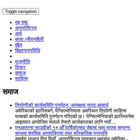
Toggle navigation
गृह पृष्ठ
अन्तर्राष्ट्रिय
अर्थ
कला /जीवनशैली
खेल
बिज्ञान/प्रविधि
राजनीति
विचार
समाज
साहित्य
समाज
त्रिवेणीको कार्यसमिति पुनर्गठन, अध्यक्षमा नारद आचार्य
अमेरिकाको ह्यारिसबर्ग, पेन्सिल्भेनियामा अवस्थित त्रिवेणी साहित्य
मञ्चको कार्यसमिति पुनर्गठन गरिएको छ। पेन्सिल्भेनियाको ह्यारिस्वर्गमा
आइतवार आयोजित भेलाले तेस्रो कार्यकालका लागि नयाँ…
एनआरएनए साउदीको १९ औँ वार्षिकोत्सव जेद्दामा भव्य रूपमा सम्पन्न:
साथमा श्रमिक अन्तरक्रिया तथा साँस्कृतिक प्रस्तुति
समर्पण रम्जान दिन मियाँ, अन्तर्राष्ट्रिय पत्रकार महासंघ अमेरिका -