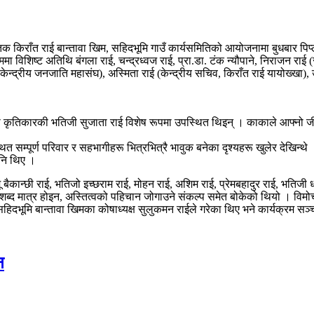
्तक किराँत राई बान्तावा खिम, सहिदभूमि गाउँ कार्यसमितिको आयोजनामा बुधबार पिप्
मा विशिष्ट अतिथि बंगला राई, चन्द्रध्वज राई, प्रा.डा. टंक न्यौपाने, निराजन राई
ष, केन्द्रीय जनजाति महासंघ), अस्मिता राई (केन्द्रीय सचिव, किराँत राई यायोख्खा
ृतिकारकी भतिजी सुजाता राई विशेष रूपमा उपस्थित थिइन् । काकाले आफ्नो जीवन 
त सम्पूर्ण परिवार र सहभागीहरू भित्रभित्रै भावुक बनेका दृश्यहरू खुलेर देखिन्थ
पनि थिए ।
 बैकान्छी राई, भतिजो इच्छराम राई, मोहन राई, अशिम राई, प्रेमबहादुर राई, भतिज
ब्द मात्र होइन, अस्तित्वको पहिचान जोगाउने संकल्प समेत बोकेको थियो । विमोचन
 सहिदभूमि बान्तावा खिमका कोषाध्यक्ष सुलुकमन राईले गरेका थिए भने कार्यक्रम सञ
न