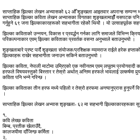
साप्ताहिक झिल्का लेखन अभ्यासको ६२ औँ शृङ्खला आइतवार अपरान्ह सम्पन्न भ
साप्ताहिक झिल्का कविता लेखन अभ्यासका विगतका शृङ्खलामाझैँ यसपटक पनि सहभ
गर्नुहुने ६९ जना झिल्काकारहरूको सहभागीता रहेकोे थियोे । यो उत्साहपूर्वक सहभ
झिल्का कविताको उन्नयन, विकास र प्रवर्द्धन गर्नका लागि समाजले विभिन्न क
परिकल्पनाकार एवम् झिल्का कविताका प्रवर्तक वसन्त अनुभवले बताउनुभयो ।
शृङ्खलाबारे प्रष्ट पार्दै शृङ्खला संयोजक/प्रशिक्षक म्यामराज राईले हरेक हप्त
झिल्काहरू राखेर सहभागीता जनाउन सकिने बताउनुभयो ।
झिल्का कविता, नेपाली माटोमा उम्रिएको एक नवीनतम एवम् लघुतम प्रयोगवादी का
हरफले विषयवस्तुको बिस्तार र तेस्रो अर्थात् अन्तिम हरफले भावलाई उत्कर्षमा पुर
कविता पनि भन्ने गरिन्छ ।
झिल्का कविताका तीन हरफ मध्ये पहिलो र तेस्रो हरफमा अन्त्यानुप्रास हुनुपर्ने वि
।
साप्ताहिक झिल्का लेखन अभ्यास शृङ्खला- ६२ मा सहभागी झिल्काकारहरूका सुन
१,
कवि लेख्छ कविता
बिम्ब, प्रतीक खेलाउॅंदै,
कालजयीमा दाँजिन्छ कर्मिता ।
२,