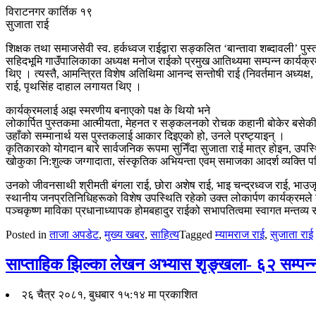
विराटनगर कार्तिक १९
सुजाता राई
शिक्षक तथा समाजसेवी स्व. हर्कध्वज राईद्वारा सङ्कलित ‘बान्तावा शब्दावली’ पुस
सहिदभूमि गाउॅंपालिकाका अध्यक्ष मनोज राईको प्रमुख आतिथ्यमा सम्पन्न कार्यक्रम
थिए । त्यस्तै, आमन्त्रित विशेष अतिथिमा आनन्द सन्तोषी राई (निवर्तमान अध्यक्
राई, पृथसिंह दाहाल लगायत थिए ।
कार्यक्रमलाई अझ स्मरणीय बनाएको पक्ष के थियो भने
लोकार्पित पुस्तकमा आत्मीयता, मेहनत र सङ्कलनको रोचक कहानी बोकेर बसेकी क
उहाँको सम्मानार्थ यस पुस्तकलाई आकार दिइएको हो, उनले प्रष्ट्याइन् ।
कृतिकारको योगदान बारे सार्वजनिक रूपमा सुनिँदा सुजाता राई मात्र होइन, उपस्थि
खोकुका नि:शुल्क जग्गादाता, संस्कृतिक अभियन्ता एवम् समाजका आदर्श व्यक्ति 
उनको जीवनसाथी श्रीमती बंगला राई, छोरा अशेष राई, भाइ चन्द्रध्वज राई, भाउजू
स्थानीय जनप्रतिनिधिहरूको विशेष उपस्थिति रहेको उक्त लोकार्पण कार्यक्रमले श
पञ्चकृष्ण माविका प्रधानाध्यापक होमबहादुर राईको सभापतित्वमा स्वागत मन्तव्य
Posted in
ताजा अपडेट
,
मुख्य खबर
,
साहित्य
Tagged
म्यामराज राई
,
सुजाता राई
साप्ताहिक झिल्का लेखन अभ्यास शृङ्खला- ६२ सम्पन्
२६ चैत्र २०८१, बुधबार १५:१४ मा प्रकाशित