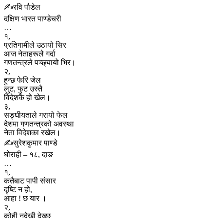
✍️रवि पौडेल
दक्षिण भारत पाण्डेचरी
…
१,
प्रतिगामीले उठायो सिर
आज नेताहरूले गर्दा
गणतन्त्रले पच्छ्यायो भिर।
२,
हुन्छ फेरि जेल
लुट, फुट उस्तै
विदेशकै हो खेल।
३,
सङ्घीयताले गरायो फेल
देशमा गणतन्त्रको अवस्था
नेता विदेशका रखेल।
✍️सुरेशकुमार पाण्डे
घोराही – १८, दाङ
…
१,
कतैबाट पापी संसार
दृष्टि न हो,
आहा ! छ यार ।
२,
कोही नदेखी देख्छ