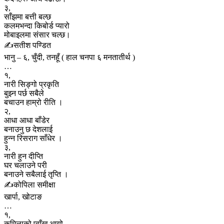
३,
साँझमा बत्ती बल्छ
कलमभन्दा किबोर्ड प्यारो
मोबाइलमा संसार चल्छ।
✍️सतीश पण्डित
भानु – ६, चुँदी, तनहूँ ( हाल चनपा ६ मनतातीर्थ )
…
१,
नारी सिङ्गो प्रकृति
बुझ्न पर्छ सबैले
बचाउन हाम्रो रीति ।
२,
आधा आधा बाँडेर
बनाउनु छ देशलाई
हुन्न रिसराग साँधेर ।
३,
नारी हुन दीप्ति
घर चलाउने परी
बनाउने सबैलाई तृप्ति ।
✍️कोपिला समीक्षा
खार्पा, खोटाङ
…
१,
कमिलाको प्वाँख आयो