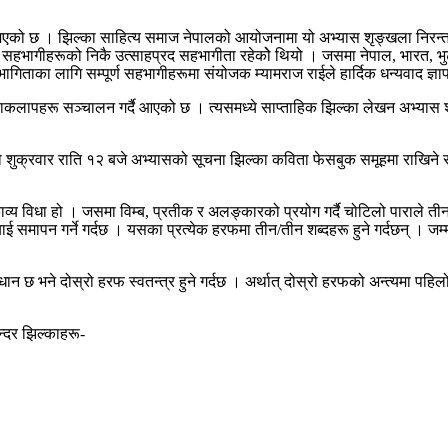
एको छ । झिल्का साहित्य समाज नेपालको आयोजनामा यो अभ्यास शृङ्खला निरन्तर
ागीहरूको निकै उत्साहप्रद सहभागीता रहेकोे थियो । जसमा नेपाल, भारत, भुटान 
ागिताका लागि सम्पूर्ण सहभागीहरूमा संयोजक म्यामराज राईले हार्दिक धन्यवाद ज्ञाप
्रियाकलापहरू सञ्चालन गर्दै आएको छ । त्यसमध्ये साप्ताहिक झिल्का लेखन अभ्या
ाको शुक्रवार राति १२ बजे अभ्यासको सूचना झिल्का कविता फेसबुक समूहमा राखिने र उ
व्य विधा हो । जसमा विम्ब, प्रतीक र अलङ्कारको प्रयोग गर्दै चोटिलो पाराले त
्‍याई समापन गर्ने गर्दछ । यसका प्रत्येक हरफमा तीन/तीन शब्दहरू हुने गर्दछन् । 
धान छ भने दोस्रो हरफ स्वतन्त्र हुने गर्दछ । अर्थात् दोस्रो हरफको अन्त्यमा पहिल
्दर झिल्काहरू-