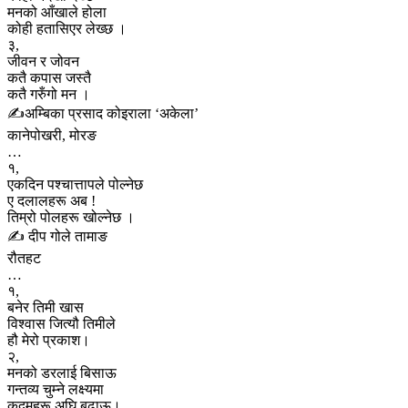
मनको आँखाले होला
कोही हतासिएर लेख्छ ।
३,
जीवन र जोवन
कतै कपास जस्तै
कतै गरुँगो मन ।
✍️अम्बिका प्रसाद कोइराला ‘अकेला’
कानेपोखरी, मोरङ
…
१,
एकदिन पश्चात्तापले पोल्नेछ
ए दलालहरू अब !
तिम्रो पोलहरू खोल्नेछ ।
✍️ दीप गोले तामाङ
रौतहट
…
१,
बनेर तिमी खास
विश्वास जित्यौ तिमीले
हौ मेरो प्रकाश।
२,
मनको डरलाई बिसाऊ
गन्तव्य चुम्ने लक्ष्यमा
कदमहरू अघि बढाऊ।