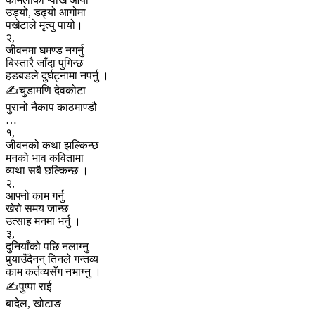
उड्यो, डढ्यो आगोमा
पखेटाले मृत्यु पायो।
२,
जीवनमा घमण्ड नगर्नु
बिस्तारै जाँदा पुगिन्छ
हडबडले दुर्घट्नामा नपर्नु ।
✍️चुडामणि देवकोटा
पुरानो नैकाप काठमाण्डौ
…
१,
जीवनको कथा झल्किन्छ
मनको भाव कवितामा
व्यथा सबै छल्किन्छ ।
२,
आफ्नो काम गर्नु
खेरो समय जान्छ
उत्साह मनमा भर्नु ।
३,
दुनियाँको पछि नलाग्नु
पुर्‍याउॅंदैनन् तिनले गन्तव्य
काम कर्तव्यसँग नभाग्नु ।
✍️पुष्पा राई
बादेल, खोटाङ