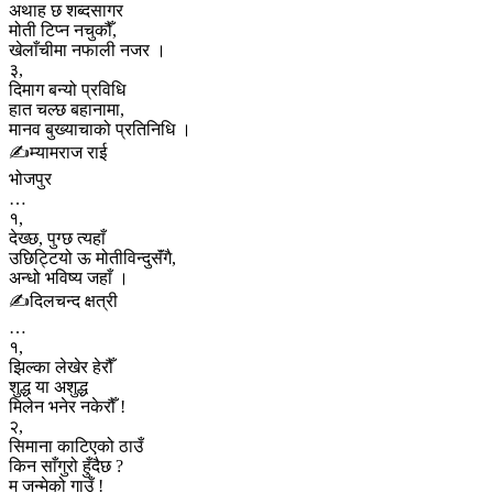
अथाह छ शब्दसागर
मोती टिप्न नचुकौँ,
खेलाँचीमा नफाली नजर ।
३,
दिमाग बन्यो प्रविधि
हात चल्छ बहानामा,
मानव बुख्याचाको प्रतिनिधि ।
✍️म्यामराज राई
भोजपुर
…
१,
देख्छ, पुग्छ त्यहाँ
उछिट्टियो ऊ मोतीविन्दुसॅंगै,
अन्धो भविष्य जहाँ ।
✍️दिलचन्द क्षत्री
…
१,
झिल्का लेखेर हेरौँ
शुद्ध या अशुद्ध
मिलेन भनेर नकेरौँ !
२,
सिमाना काटिएको ठाउँ
किन साँगुरो हुँदैछ ?
म जन्मेको गाउँ !