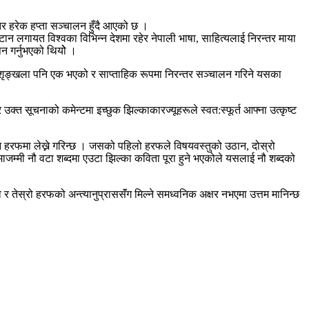
 हरेक हप्ता सञ्चालन हुँदै आएको छ ।
लगायत विश्वका विभिन्न देशमा रहेर नेपाली भाषा, साहित्यलाई निरन्तर माया
न गर्नुभएको थियोे ।
स शृङ्खला पनि एक भएको र साप्ताहिक रूपमा निरन्तर सञ्चालन गरिने यसका
क्त सूचनाको कमेन्टमा इच्छुक झिल्काकारज्यूहरूले स्वत:स्फूर्त आफ्ना उत्कृष्ट
ीन हरफमा लेख्ने गरिन्छ । जसको पहिलो हरफले विषयवस्तुको उठान, दोस्रो
जम्माजम्मी नौ वटा शब्दमा एउटा झिल्का कविता पूरा हुने भएकोले यसलाई नौ शब्दको
ो र तेस्रो हरफको अन्त्यानुप्राससॅंग मिल्ने समध्वनिक अक्षर नभएमा उत्तम मानिन्छ