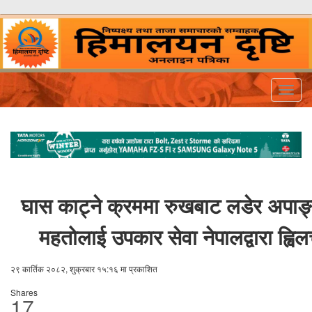
Togg
navig
घास काट्ने क्रममा रुखबाट लडेर अपाङ
महतोलाई उपकार सेवा नेपालद्वारा ह्व
२९ कार्तिक २०८२, शुक्रबार १५:१६ मा प्रकाशित
Shares
17