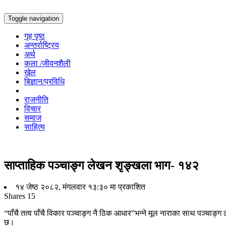
Toggle navigation
गृह पृष्ठ
अन्तर्राष्ट्रिय
अर्थ
कला /जीवनशैली
खेल
बिज्ञान/प्रविधि
राजनीति
विचार
समाज
साहित्य
साप्ताहिक पञ्चाङ्ग लेखन शृङ्खला भाग- १४२
१४ जेष्ठ २०८२, मंगलवार १३:३० मा प्रकाशित
Shares
15
“पाँचै तत्व पाँचै विकार पञ्चाङ्ग नै ठिक आधार”भन्ने मूल नाराका साथ पञ्चाङ्ग 
छ।