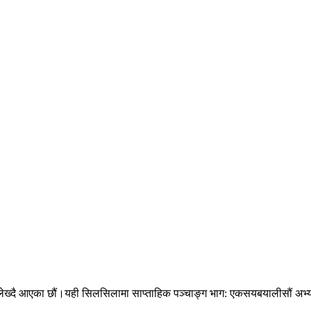
लेख्दै आएका छौं।यही सिलसिलामा साप्ताहिक पञ्चाङ्ग भाग: एकसयबयालीसौं अभ्यासमा ह