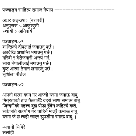
पञ्चाङ्ग साहित्य समाज नेपाल ======================
अक्षर सङ्ख्या:- [बराबरी]
अनुप्रास :- आफुखुसी
स्थायी :- अनिवार्य
पञ्चाङ्ग:०१
शान्तिको दीपलाई जगाउनु पर्छ।
अबदेखि अशान्ति भगाउनु पर्छ।
गरिबी र बेरोजगारी अन्त्य गर्न,
सारा नेपालीलाई मगाउनु पर्छ।
दुष्ट आत्मा ठेगान लगाउनु पर्छ।
सुशीला पौडेल
पञ्चाङ्ग:०२
आफ्नो घरमा काम गर आफ्नो घरमा जमाऊ बाबुु
मित्रताकाे हात फैलाउँदै दह्रो साथ समाऊ बाबु
जिन्दगीकाे महत्त्व बुझ पीडा हुँदैन कहिल्यै कतै,
सकेजति सहयोग गर चाहिने मात्रै कमाऊ बाबु
घरमा जे छ त्यही खाएर झुपडीमा रमाऊ बाबु ।
-भवानी घिमिरे
सर्लाही