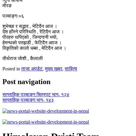
-दुर्गा आचार्य
मोरङ
पञ्चाङ्गः०६
शुभेच्छा र सद्भाव , भेटिदैन आज ।
देश हाँस्ने परिस्थिति , रेटिदैन आज ।
पीरहरु थपिएकाे , जिन्दगानी भयाे,
हेमन्थकाे पतझडी , फेटिदैन आाज ।
विकृतिकाे कालाे धब्बा , मेटिदैन आज ।
तीर्थराज जाेशी , कैलाली
Posted in
ताजा अपडेट
,
मुख्य खबर
,
साहित्य
Post navigation
साप्ताहिक पञ्चाङ्ग चित्रपट भाग- १२४
साप्ताहिक पञ्चाङ्ग भाग- १४३