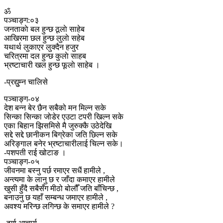
ॐ
पञ्चाङ्ग:०३
जनताकाे बल हुन्छ ठूलाे साहेब
आखिरमा छल हुन्छ लुलाे सहेब
यथार्थ लुकाएर लुक्दैन हजुर
चरित्रमा दल हुन्छ कुलाे साहब
भ्रष्टाचारी खल हुन्छ फूलाे साहेब ।
-प्रद्युुम्न चालिसे
पञ्चाङ्ग-०४
देश बन्न बेर छैन सबैको मन मिल्न सके
सिन्का सिन्का जोडेर एउटा टपरी खिल्न सके
एका बिहान झिसमिसे मै जुरुक्कै उठेदेखि
सद्दे सद्दे छानीकन बिग्रेका जति छिल्न सके
अरिङ्गाल बनेर भ्रष्टाचारीलाई चिल्न सके।
-पशपती राई खोटाङ ।
पञ्चाङ्ग-०५
जीवनमा बस्नु पर्छ रमाएर सधैं हामीले ,
अन्त्यमा के लानु छ र जाँदा कमाएर हामीले
खुसी हुँदै सबैसँग मीठो बोलौँ जति बाँचिन्छ ,
बनाउनु छ यहाँ सम्बन्ध जमाएर हामीले ,
अवश्य मरिन्छ लगिन्छ के समाएर हामीले ?