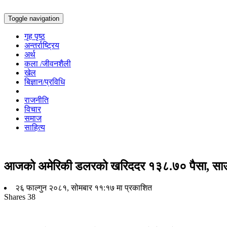
Toggle navigation
गृह पृष्ठ
अन्तर्राष्ट्रिय
अर्थ
कला /जीवनशैली
खेल
बिज्ञान/प्रविधि
राजनीति
विचार
समाज
साहित्य
आजको अमेरिकी डलरको खरिददर १३८.७० पैसा, साउ
२६ फाल्गुन २०८१, सोमबार ११:१७ मा प्रकाशित
Shares
38