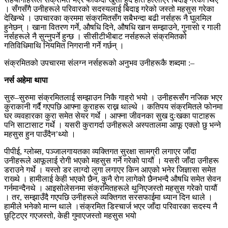
। सँगसँगै उनीहरूले परिवारको सदस्यलाई बिदाइ गरेको जस्तो महसुस गरेका
देखिन्थे । उपचारका क्रममा संक्रमितसँग सबैभन्दा बढी नर्सहरू नै घुलमिल
हुनेछन् । खाना वितरण गर्ने, औषधि दिने, औषधि खान सम्झाउने, गुनासो र गाली
नर्सहरूले नै सुन्नुपर्ने हुन्छ । सीसीटीभीबाट नर्सहरूले संक्रमितको
गतिविधिमाथि नियमित निगरानी गर्ने गर्छन् ।
संक्रमितको उपचारमा संलग्न नर्सहरूको अनुभव उनीहरूकै शब्दमा :–
नर्स अहेमा थापा
सुरु–सुरुमा संक्रमितलाई सम्झाउन निकै गाह्रो भयो । उनीहरूसँग नजिक भएर
कुराकानी गर्दै गएपछि आफ्ना कुराहरू राख्न थाल्थे । कतिपय संक्रमितले फोनमा
घर व्यवहारका कुरा समेत सेयर गर्थे । आफ्ना जीवनका सुख दुःखका पाटाहरू
पनि साटासाट गर्थे । यसरी कुरागर्दा उनीहरूले अस्पतालमा आफू एक्लो छु भन्ने
महसुस हुन पाउँदैन’थ्यो ।
पीपीई, ग्लोब्स, पञ्जालगायतका व्यक्तिगत सुरक्षा सामग्री लगाएर जाँदा
उनीहरूले आफूलाई रोगी भएको महसुस गर्ने गरेको पायौं । यसरी जाँदा उनीहरू
डराउने गर्थे । यस्तो डर लाग्दो लुगा लगाएर किन आएको भनेर जिज्ञासा समेत
राख्थे । हामीलाई केही भएको छैन, कुनै रोग लागेको छैनभन्दै औषधि समेत सेवन
गर्नमान्दैनथे । आइसोलेसनमा संक्रमितहरूले थुनिएजस्तो महसुस गरेको पायौं
। तर, सम्झाउँदै गएपछि उनीहरूले व्यक्तिगत सरसफाईमा ध्यान दिन थाले ।
हामीले भनेको मान्न थाले ।संक्रमित डिस्चार्ज भएर जाँदा परिवारका सदस्य नै
छुट्टिएर गएजस्तो, केही गुमाएजस्तो महसुस भयो