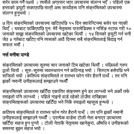
सरेर काम गर्नै पथ्र्यो । त्यसैले अग्रसर भएर उपचारमा संलग्न भएँ । पहिलो एक
हप्ताको ड्युटी सकाएपछि मात्रै अरू साथीहरू पनि संक्रमितको उपचारमा
संलग्न हुनुभयो ।
७ दिन संक्रमितको उपचारमा खटिएपछि १५ दिन क्वारेन्टिनमा बसेर घर गएकी
थिएँ । घरबाट फर्किएपछि पुनः मेरै नेतृत्वमा पारामेडिक्स र नर्सिङ स्टाफ गरी १०
जनाको समूह संक्रमितको उपचारमा खटेका थियौं । १४ दिनको ड्युटी गर्न भनी
जेठ ४ गतेबाट खटिए पनि त्यसको आठै दिनमा सबै संक्रमितलाई बिदाइ गर्न
सफल भयौं ।
नर्स मनीषा पाण्डे
संक्रमितको उपचारमा सुरुमा चार जनाको टिम खटेका थियौं । पछिल्लो ग्रुप
ठूलो थियो । सुरु–सुरुमा व्यवस्थापन गर्न कठिनाइ भयो । सिस्टम बसेपछि भने
सजिलो भयो ।कतिपय संक्रमितले त रातभर फोन गरेर हैरानै पार्थे । तर पनि
झर्को नमानी उनीहरूलाई सम्झाउने गर्थ्यौं
संक्रमितको उपचारमा खटिँदा एकातिर संक्रमण हुने डर लाग्थ्यो भने अर्को तर्फ
रमाइलो पनि लाग्थ्यो । पहिले गाइनो वार्ड रहेको ठाउँमा राखिएका
संक्रमितहरूको उपचारमा खटिँदा भने निकै रमाइलो महसुस हुन्थ्यो ।
कतिपय संक्रमितले त रातभर फोन गरेर हैरानै पार्थे । तर पनि झर्को नमानी
उनीहरूलाई सम्झाउने गर्थ्यौं । प्रत्येक वार्डमा टोली नेता बनाएर उपचारमा
खटिँदा सहज हुन पुग्यो । टोली नेताकै नेतृत्वमा खानेकुरा, औषधि र उनीहरूको
समस्या बुझ्न सहज भयो ।