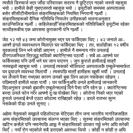
त्यसैले डिस्चार्ज भएर जाँदा परिवारका सदस्य नै छुट्टिएर गएको जस्तो महसुस
भयो । हामीले केही गुमाएजस्तो महसुस भयो । ड्युटीको समयमा अस्पतालमा
बसेर सीसीटीभीमार्फत संक्रमितहरूको नियमित निगरानी गथ्र्यौं ।
संक्रमितहरूको दैनिक गतिविधि नियालेर उनीहरूको भावनाअनुसार
काउन्सिलिङ गथ्र्यौं । कहिलेकाहीँ संक्रमितहरूको गतिविधिबारे ड्युटीमा रहेका
साथीहरूबीच एक आपसमा कुराकानी पनि गथ्र्यौं ।
जेठ १२ गते ४३ जना कोरोनामुक्त भएर घर फर्किएका थिए । ४२ जनाले आ–
आफ्नै ढंगले व्यवस्थापन मिलाएर घर फर्किएका थिए । तर, सर्लाहीका १२ वर्षीय
युवकलाई लिन भने कोही आएनन् । हामीले नै समन्वय गरेर उनलाई
वीरगञ्जस्थित त्रिजुद्ध माविको क्वारेन्टिनमा पठायौं । सबै आ–आफ्नो घर
फर्किसक्दा पनि उनी भने घर जान पाएनन् । जुन कुराले हामीलाई साह्रै
नरमाइलो महसुस भयो । उनलाई त्यसको भोलिपल्ट अस्पतालकै एम्बुलेन्समार्फत
घर पुर्‍याउने व्यवस्था मिलायौं । त्यसपछि मात्रै हामीहरू खुसी भयौं । उनलाई
घर लैजाने पैसा नभएका कारण उनको बुबा लिन आउन नसकेका रहेछन् ।
पछिमात्रै हामीले थाहा पायौं । घर फर्किनुअघि उनले हामीलाई जानकारी
दिएअनुसार उनको बुबासँग एम्बुलेन्सलाई दिने पैसा पनि रहेन छ । क्वारेन्टिनमा
बस्दा उनले फोन गरेर आफ्नो दुःख पोखेका थिए । कोरोना निको भएर गएको
हुनाले उनलाई बेग्लै एउटा कोठामा राखिएको रहेछ । डरले रातभर सुत्न
नसकेको पीडा उनले सुनाए ।
अहेमा नेतृत्वको समूहले पहिलोपटक भेटिएका तीन जना भारतीय नागरिकसहित
अन्य संक्रमितको उपचारमा संलग्न भएका थिए । सुरुमा संक्रमितको उपचारमा
खटिन कसैले पनि नमानेपछि आफू नै संक्रमितको उपचार गर्छु भनेर अघि सरेकी
थिएँ । नयाँ रोग भएकोले सबै डराएको अवस्था थियो । कोही न कोही त अघि