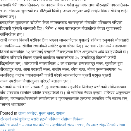
यसअघि भेरी नगरपालिका–४ का नवराज बिक र गणेश बुढा मगर तथा चौरजहारी नगरपालिका–
१ का टीकाराम सुनारको शव भेटिएको थियो। उनका अनुसार अझै सन्दीप विक र गोविन्द शाही
बेपत्ता छन्।
हराइरहेका यूवाहरुको खोजीमा हिजो मंगलबारबाट सशस्त्रको गोताखोरं परिचालन गरिएको
डिएसपी श्रेष्ठले जानकारी दिए। भेरीमा ४ जना सशस्त्रका गोताखोरले बेपत्ता युवाहरुलाई
खोजिरहेका छन्।
साथी नवराज विककी प्रेमिका लिन आएका जाजरकोटका युवालाई शनिबार रुकुमको चौरजहारी
नगरपालिका–८ सोतीमा स्थानीयले लखेटेर हत्या गरेका थिए। घटनामा संलग्‍नमध्ये वडाअध्यक्ष
डिल्ली मल्लसहित १२ जनालाई प्रहरीले नियन्त्रणमा लिएर अनुसन्धान अघि बढाइसकेको छ।
पीडित परिवारले जिल्ला प्रहरी कार्यालय जाजरकोटमा २० जनाविरुद्ध किटानी जाहेरी
दिइसकेका छन्। चौरजाहरी नगरपालिका-८ का वडाध्यक्ष डम्बरबहादुर मल्ल, युवतीका बुवा
वीरबहादुर मल्ल, आमा प्रकाशी मल्ल, सन्तोष मल्ल, रमेश मल्ल, मोहन पुनमगरलगायत २०
जनाविरुद्ध कर्तव्य ज्यानसम्बन्धी जाहेरी परेको जाजरकोटका प्रहरी प्रमुख प्रहरी
नायव उपरीक्षक किशोरकुमार श्रेष्ठले बताएका छन्।
घटनाको छानबिन गर्न सरकारले गृह मन्त्रालयका सहसचिव जितेन्द्र बस्नेतको संयोजकत्वमा
पाँच सदस्यीय छानविन समिति बनाइसकेको छ। यो समितिमा नेपाल प्रहरी, राष्ट्रिय अनुसन्धान
विभाग, महान्यायाधीवक्ताको कार्यालयका र गृहमन्त्रालयकै एकजना उपसचिव पनि सदस्य छन्।
“साभार थाहाखबर”
Posted in
ताजा अपडेट
,
मुख्य खबर
,
समाज
Post
संसद्‍को कार्यसूचीबाट यसरी हट्यो संविधान संशोधन विधेयक
कोरोना अपडेट – आज थप कोरोना संक्रमितको संख्या ११४, नेपालभर संक्रमितको संख्या
navigation
८८६ पुग्यो