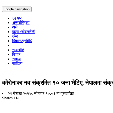
Toggle navigation
गृह पृष्ठ
अन्तर्राष्ट्रिय
अर्थ
कला /जीवनशैली
खेल
बिज्ञान/प्रविधि
राजनीति
विचार
समाज
साहित्य
कोरोनाका नव संक्रमित १० जना भेटिए, नेपालमा संक्र
२९ बैशाख २०७७, सोमबार १०:०३ मा प्रकाशित
Shares
114