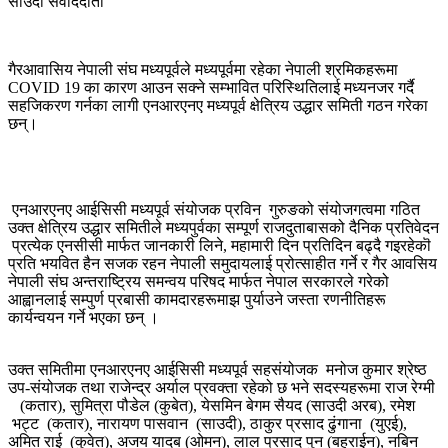
साउदी संवाददाता
गैरआवासिय नेपाली संघ मध्यपूर्वले मध्यपूर्वमा रहेका नेपाली श्रमिकहरूमा
COVID 19 का कारण आउन सक्ने सम्भावित परिस्थितिलाई मध्यनजर गर्दै
सहजिकरण गर्नका लागी एनआरएनए मध्यपूर्व क्षेत्रिय उद्धार समिती गठन गरेका
छन्।
एनआरएनए आईसिसी मध्यपूर्व संयोजक प्रविन गुरुङको संयोजगत्वमा गठित
उक्त क्षेत्रिय उद्धार समितीले मध्यपुर्वका सम्पूर्ण राजदुताबासको दैनिक प्रतिवेदन
प्रत्येक एनसीसी मार्फत जानकारी लिने, महामारी दिन प्रतिदिन बढ्दै गइरहेकॊ
प्रति भयवित हैन सजक रहन नेपाली समुदायलाई प्रोत्साहीत गर्ने र गैर आवसिय
नेपाली संघ अन्तराष्ट्रिय समन्वय परिषद मार्फत नेपाल सरकारले गरेको
आह्वानलाई सम्पुर्ण प्रबासी कामदारहरूमाझ पुर्याउने जस्ता रणनीतिहरू
कार्यन्वयन गर्ने भएका छन् ।
उक्त समितीमा एनआरएनए आईसिसी मध्यपूर्व सहसंयोजक मनोज कुमार श्रेष्ठ
उप-संयोजक तथा राजेन्द्र अर्याल प्रवक्ता रहेको छ भने सदस्यहरूमा राज रेग्मी
(कतार), सुमित्रा पौडेल (कुबेत), येसमिन बेगम सैयद (साउदी अरब), रमेश
भट्ट (कतार), नारायण पासवान (साउदी), ठाकुर प्रसाद ढुंगाना (युएई),
अमित राई (कुवेत), अजय यादब (ओमन), लाल प्रसाद पुन (बहराईन), नबिन