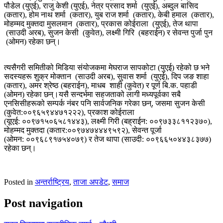
पौडेल (युएई), राजु केशी (युएई), नेत्र प्रसाद शर्मा (युएई), अब्दुल बासिद
(कतार), होम नाथ शर्मा (कतार), युब राज शर्मा (कतार), केबी हमाल (कतार),
मोहम्मद मुक्तदा मुसलमान (कतार), प्रकास कोईराला (युएई), तेज थापा
(साउदी अरब), सुजन केसी (कुवेत), लक्ष्मी गिरि (बहराईन) र सेवन्त पुर्जा पुन
(ओमन) रहेका छन्।
त्यसैगरी समितीको मिडिया संयोजकमा मेघराज सापकोटा (युएई) रहेको छ भने
सदस्यहरू शुक्र मोक्तान (साउदी अरब), सुवास शर्मा (युएई), दिप जङ शाहा
(कतार), अमर श्रेष्ठ (बहराईन), माधब शाही (कुवेत) र पूर्ण बि.क. पहाडी
(ओमन) रहेका छन्।यसै सन्दर्भमा सहजताको लागी मध्यपूर्वका सबै
एनसिसीहरूको सम्पर्क नंबर पनि सार्वजनिक गरेका छन्, जसमा सुजन केसी
(कुवेत:००९६५९४४७१२२२), प्रकाश कोईराला
(यूएई: ००९७१५०६५८१४४३), लक्ष्मी गिरी (बह्राईन: ००९७३३८११२३७०),
मोहम्मद मुक्तदा (कतार:००९७४७४४४९५९२), सेवन्त पूर्जा
(ओमन: ००९६८९१७५४०७९) र तेज थापा (साउदी: ००९६६५०४४३८३७७)
रहेका छन्।
Posted in
अन्तर्राष्ट्रिय
,
ताजा अपडेट
,
समाज
Post navigation