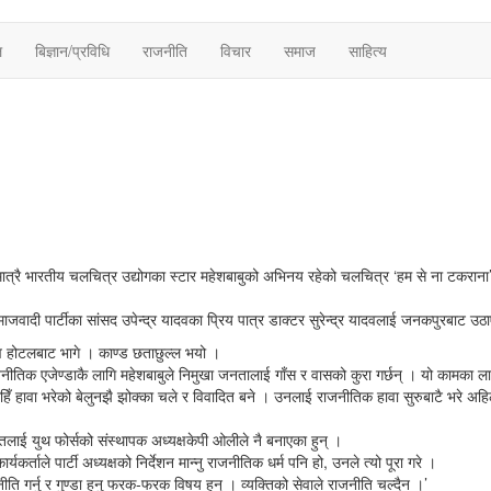
ल
बिज्ञान/प्रविधि
राजनीति
विचार
समाज
साहित्य
्रै भारतीय चलचित्र उद्योगका स्टार महेशबाबुको अभिनय रहेको चलचित्र ‘हम से ना टकराना’ यु
जवादी पार्टीका सांसद उपेन्द्र यादवका पि्रय पात्र डाक्टर सुरेन्द्र यादवलाई जनकपुरबाट उठा
यादव होटलबाट भागे । काण्ड छताछुल्ल भयो ।
जनीतिक एजेण्डाकै लागि महेशबाबुले निमुखा जनतालाई गाँस र वासको कुरा गर्छन् । यो कामका ला
िँ हावा भरेको बेलुनझै झोक्का चले र विवादित बने । उनलाई राजनीतिक हावा सुरुबाटै भरे अहिल
तलाई युथ फोर्सको संस्थापक अध्यक्षकेपी ओलीले नै बनाएका हुन् ।
र्ताले पार्टी अध्यक्षको निर्देशन मान्नु राजनीतिक धर्म पनि हो, उनले त्यो पूरा गरे ।
ीति गर्नु र गुण्डा हुनु फरक-फरक विषय हुन् । व्यक्तिको सेवाले राजनीति चल्दैन ।’