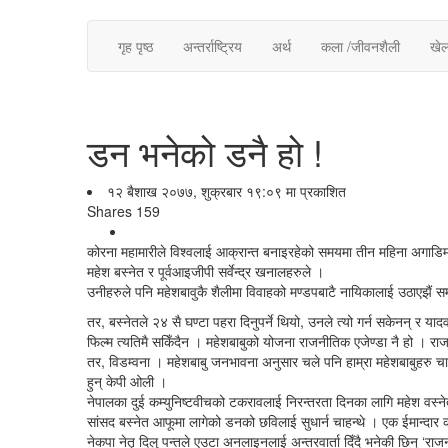
गृह पृष्ठ
अन्तर्राष्ट्रिय
अर्थ
कला /जीवनशैली
खे
डन भनेको डनै हो !
१२ बैशाख २०७७, शुक्रबार १९:०९ मा प्रकाशित
Shares
159
कोरना महामारीले विश्वलाई आक्रान्त बनाइरहेको समयमा तीन महिना अगाडिमात
महेश बस्नेत र पूर्वआइजीपी सर्वेन्द्र खनालहरुले ।
उनीहरुले पनि महेशबावुकै शैलीमा विवाहको मण्डपबाटै नायिकालाई उठाएझैं समा
तर, बस्नेतले २४ सै घण्टा पहरा दिनुपर्ने थियो, उनले त्यो गर्न सकेनन् र 
फिल्म त्यतिमै सकिँदैन । महेशबाबुको योजना राजनीतिक एजेण्डा नै हो । रा
तर, विडम्वना । महेशबाबु जनभावना अनुसार चले पनि हाम्रा महेशबाबुहरु चाह
हुन् केपी ओली ।
नेपालका दुई कम्युनिष्टवीचको टकरावलाई निरन्तरता दिनका लागि महेश वस्ने
सांसद बस्नेत आफूमा लागेको डनको छविलाई सुधार्न चाहन्थे । एक ईमान्दार कार्यक
नेकपा नेतृ दिलु पन्तले एउटा अनलाइनलाई अन्तरवार्ता दिँदै भनेकी छिन् ‘राजन