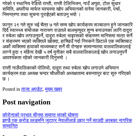
गरेको र स्थानिय रेडियो राप्ती, राप्ती टेलिभिजन, गाउँ अगुवा, टोल सुधार
समिति, अघरीया मार्फत घरघरमा खोप अभियानको वारेमा जानकारी, पर्चा,
निमन्त्रणा तथा सुचना पुराईएको बताउनु भयो ।
फागुन २९ गते सुरु भई चैत्र ७ गते सम्म खोप कार्यक्रम सञ्चालन हुने जानकारि
दिदै स्वास्थ्य संयोजक नारायण राउतले बालमृत्युदर शुन्य बनाउनका लागि दादुरा
र रुबेला खोप लगाउनुपर्ने, दादुरा रुबेला भाइरसको संक्रमण मानिसमा मात्र सर्ने
र संक्रमण भएको व्यक्तिले खोक्दा, हाच्छिउँ गर्दा निस्कने छिटाले एक व्यक्तिबाट
अर्को व्यक्तिमा हावाको माध्यमबाट सर्ने यी रोगहरु सामान्यतया वालवालिकालाई
लाग्ने हुदा ९ महिना देखी ५ वर्ष मुनीका सबै वालवालिकालाई खोप लगाउनुपर्ने
आवश्यकता रहेको जानकारी दिनुभयो ।
राप्ती गाउँपालिकाको पोलियो, दादुरा तथा रुबेला खोप लगाउने अभियान
कार्यक्रम वडा अध्यक्ष चन्दर चौधरीको अध्यक्षतामा बसन्तापुर बाट सुरु गरिएको
छ ।
Posted in
ताजा अपडेट
,
मुख्य खबर
Post navigation
काेराेनाको प्रभाव चीनमा समाप्त भएको घोषणा
झण्डै एक करोड व्लडमनि जुटाएर नेपालीलाई उद्दार गर्ने साउदी अरबका नागरिक
सम्मानित