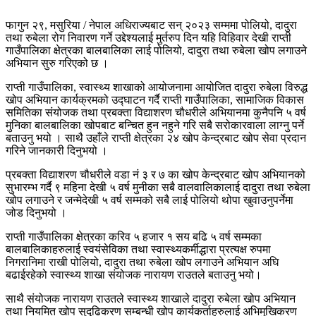
फागुन २९, मसुरिया / नेपाल अधिराज्यबाट सन् २०२३ सम्ममा पोलियो, दादुरा
तथा रुबेला रोग निवारण गर्ने उद्देश्यलाई मुर्तरुप दिन यहि विहिवार देखी राप्ती
गाउँपालिका क्षेत्रका बालबालिका लाई पोलियो, दादुरा तथा रुबेला खोप लगाउने
अभियान सुरु गरिएको छ ।
राप्ती गाउँपालिका, स्वास्थ्य शाखाको आयोजनामा आयोजित दादुरा रुबेला विरुद्ध
खोप अभियान कार्यक्रमको उद्घाटन गर्दै राप्ती गाउँपालिका, सामाजिक विकास
समितिका संयोजक तथा प्रबक्ता विद्याशरण चौधरीले अभियानमा कुनैपनि ५ वर्ष
मुनिका बालबालिका खोपबाट बन्चित हुन नहुने गरि सबै सरोकारवाला लाग्नु पर्ने
बताउनु भयो । साथै उहाँले राप्ती क्षेत्रका २४ खोप केन्द्रबाट खोप सेवा प्रदान
गरिने जानकारी दिनुभयो ।
प्रबक्ता विद्याशरण चौधरीले वडा नं ३ र ७ का खोप केन्द्रबाट खोप अभियानको
सुभारम्भ गर्दै ९ महिना देखी ५ वर्ष मुनीका सबै वालवालिकालाई दादुरा तथा रुबेला
खोप लगाउने र जन्मेदेखी ५ वर्ष सम्मको सबै लाई पोलियो थोपा खुवाउनुपर्नेमा
जोड दिनुभयो ।
राप्ती गाउँपालिका क्षेत्रका करिव ५ हजार १ सय बढि ५ वर्ष सम्मका
बालबालिकाहरुलाई स्वयंसेविका तथा स्वास्थ्यकर्मीद्धारा प्रत्यक्ष रुपमा
निगरानिमा राखी पोलियो, दादुरा तथा रुबेला खोप लगाउने अभियान अघि
बढाईरहेको स्वास्थ्य शाखा संयोजक नारायण राउतले बताउनु भयो।
साथै संयोजक नारायण राउतले स्वास्थ्य शाखाले दादुरा रुबेला खोप अभियान
तथा नियमित खोप सुदृढिकरण सम्बन्धी खोप कार्यकर्ताहरुलाई अभिमुखिकरण