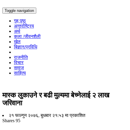
Toggle navigation
गृह पृष्ठ
अन्तर्राष्ट्रिय
अर्थ
कला /जीवनशैली
खेल
बिज्ञान/प्रविधि
राजनीति
विचार
समाज
साहित्य
मास्क लुकाउने र बढी मुल्यमा बेच्नेलाई २ लाख
जरिवाना
२१ फाल्गुन २०७६, बुधबार २१:५३ मा प्रकाशित
Shares
95