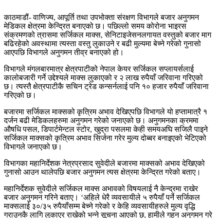
काठमाडौं- वाणिज्य, आपूर्ति तथा उपभोक्ता संरक्षण विभागले बजार अनुगमन
मेडिकल क्षेत्रमा केन्द्रित बनाएको छ। पछिल्लो समय कोरोना भाइरस
संक्रमणको त्रासमा सर्जिकल माक्स, सेनिटाइजेसनलगायत वस्तुको बजार माग
बढिरहेको अवस्थामा त्यस्ता वस्तु लुकाउने र बढी मुल्यमा बेच्ने गरेको गुनासो
आएपछि विभागले अनुगमन तीव्र बनाएको हो।
विभागले मंगलबारमात्र क्षेत्रपाटीको नेपाल केयर सर्जिकल सप्लायर्सलाई
कालोबजारी गर्ने उद्देश्यले माक्स लुकाएको र २ लाख रुपैयाँ जरिवाना गरिएको
छ। त्यस्तै क्षेत्रपाटीकै सचिन ट्रेड कन्सर्नलाई पनि १० हजार रुपैयाँ जरिवाना
गरिएको छ।
बजारमा सर्जिकल माक्सको कृत्रिम अभाव देखिएपछि विभागले यो हप्तामात्रै १
दर्जन बढी मेडिकलहरुमा अनुगमन गरेको जनाएको छ। अनुगमनका क्रममा
औषधि पसल, डिपार्टमेन्टल स्टोर, खुद्रा पसलमा केही समयअघि सजिलै पाइने
सर्जिकल माक्सको कृत्रिम अभाव सिर्जना गरेर मुल्य दोब्बर बनाइएको भेटिएको
विभागले जनाएको छ।
विभागका महानिर्देशक नेत्रप्रसाद सुवेदीले बजारमा माक्सको अभाव देखिएको
गुनासो आउन थालेपछि बजार अनुगमन त्यस क्षेत्रमा केन्द्रित गरेको बताए।
महानिर्देशक सुवेदीले सर्जिकल माक्स अभावको विषयलाई नै केन्द्रमा राखेर
बजार अनुगमन गरिने बताए। ‘अहिले धेरै व्यवसायीले ५ रुपैयाँ पर्ने सर्जिकल
माक्सलाई ३०/३५ रुपैयाँसम्म बेच्ने गरेको र केहि व्यवसायीहरुले मुल्य वृद्धि
गराउनकै लागि लुकाएर राखेको भन्ने सूचना आएको छ, हामीले गहन अनुगमन गरे