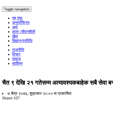
Toggle navigation
गृह पृष्ठ
अन्तर्राष्ट्रिय
अर्थ
कला /जीवनशैली
खेल
बिज्ञान/प्रविधि
राजनीति
विचार
समाज
साहित्य
चैत ९ देखि २१ गतेसम्म अत्यावश्यकबाहेक सबै सेवा बन
७ चैत्र २०७६, शुक्रबार २०:०० मा प्रकाशित
Shares
107