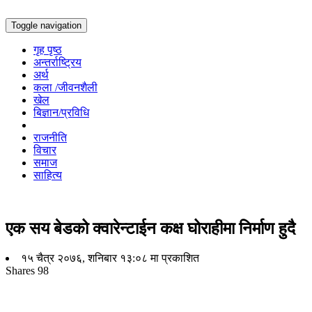
Toggle navigation
गृह पृष्ठ
अन्तर्राष्ट्रिय
अर्थ
कला /जीवनशैली
खेल
बिज्ञान/प्रविधि
राजनीति
विचार
समाज
साहित्य
एक सय बेडको क्वारेन्टाईन कक्ष घोराहीमा निर्माण हुदै
१५ चैत्र २०७६, शनिबार १३:०८ मा प्रकाशित
Shares
98