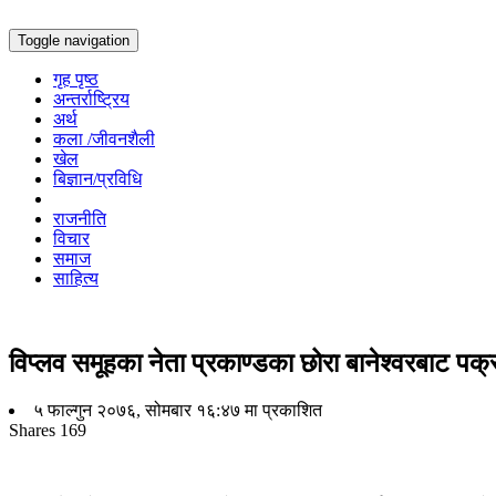
Toggle navigation
गृह पृष्ठ
अन्तर्राष्ट्रिय
अर्थ
कला /जीवनशैली
खेल
बिज्ञान/प्रविधि
राजनीति
विचार
समाज
साहित्य
विप्लव समूहका नेता प्रकाण्डका छोरा बानेश्वरबाट पक्
५ फाल्गुन २०७६, सोमबार १६:४७ मा प्रकाशित
Shares
169