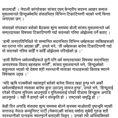
काठमाडौं । नेपाली कांग्रेसका सांसद एवम् केन्द्रीय सदस्य अतहर कमाल
मुसलमानले हिन्दूधर्ममाथि संसदभित्र विभिन्न टिकाटिप्पणी भएको भन्दै चिन्ता
जनाएका छन् ।
संसदको मंगलबार बसेको बैठकमा शून्य समयमा बोल्दै सांसद मुसलमानले धर्म
सम्प्रदायका विषयमा टिकाटिप्पणी गर्दा सदनको गरिमा ओझेलमा पर्ने बताए ।
‘हामी जनप्रतिनिधिले यो सम्मानित सदनभित्र विभिन्न धर्महरूका व्यक्तिहरूको
मत प्राप्त गरेर आएका छौँ’, उनले भने, ‘ती धर्महरूका बारेमा टिकाटिप्पणी गर्दा
यो सदनको गरिमा कहिँ न कहिँ ओझेलमा परिरहेको छ ।’
‘हामी विभिन्न धर्मालम्बीहरूले कुनै पनि धर्म सम्प्रदायका विषयमा सदनभित्र
अनावश्यक विवाद बहसहरू नगरौँ’, सांसद मुसलमानले भने, ‘हिन्दूधर्मको
बाहुल्यता भएको यो देशमा श्री स्वस्थानी माताका गाथाहरूको किताब च्यात्ने
विषयहरू उठ्छ ।’
‘यदि ऋषि पञ्चमीको महत्वपूर्ण बर्तको बारेमा विवाद खडा हुन्छ भने अर्को
धर्मालम्बीहरूले त्यसका बारेमा कुरा उठाउनु जायज हुन्छ’, उनले भने, ‘हिन्दूलाई
परेको पीडामा मुस्लिम आउनुपर्छ र मुस्लिमलाई परेको पीडामा हिन्दूहरू अगाडि
आउनुपर्छ । यही नै हाम्रो धर्म र संस्कृति हो । राष्ट्रको समृद्धि हो ।’
केही दिन अगाडि संसदमा शून्य समयमा बोल्ने क्रममा माओवादी पृष्ठभूमि भएकी
सत्तारुढ नेपाल कम्युनिस्ट पार्टी (नेकपा)की सांसद यशोदा सुबेदी गुरुङ श्री
स्वस्थानीको पानाहरू च्यात्नुपर्ने बताएकी थिइन् । उनको त्यो अभिव्यक्तिको