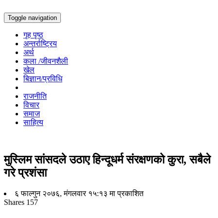
Toggle navigation
गृह पृष्ठ
अन्तर्राष्ट्रिय
अर्थ
कला /जीवनशैली
खेल
बिज्ञान/प्रविधि
राजनीति
विचार
समाज
साहित्य
मुस्लिम सांसदले उठाए हिन्दूधर्म संरक्षणको कुरा, सबैले
गरे प्रशंसा
६ फाल्गुन २०७६, मंगलवार १५:१३ मा प्रकाशित
Shares
157