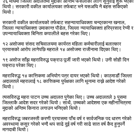
२६ माघमा जिल्ला अदालतमा मुद्दाको अन्तिम फैसलाका लागि सुनुवाइ शुरू भएको
थियो। सरकारी वकील कार्यालयका तर्फबाट भने यसअघि नै बहस सकिएको
थियो।
सरकारी वकील कार्यालयको तर्फबाट सहन्यायाधिवक्ता चन्द्रकान्त खनाल,
जिल्ला न्यायाधिवक्ता उमाकान्त पौडेल, जिल्ला न्यायाधिवक्ता हरिप्रसाद रेग्मी र
उपन्यायाधिवक्ता बिनिता कपालीले बहस गरेका थिए।
१२ असोजमा संसद सचिवालयमा कार्यरत महिला कर्मचारीलाई बलात्कार
प्रयासको आरोप लागेपछि महराले १४ असोजमा राजीनामा दिएका थिए।
१९ असोज साँझ महराविरुद्ध पक्राउ पूर्जी जारी भएको थियो। उनी सोही दिन
पक्राउ परेका थिए।
महराविरुद्ध १४ कात्तिकमा अभियोग पत्र दायर भएको थियो। काठमाडौं जिल्ला
अदालतले महरालाई १८ कात्तिकमा पुर्पक्षका लागि थुनामा राख्ने आदेश गरेको
थियो।
त्यसविरुद्ध महरा पाटन उच्च अदालत पुगेका थिए। उच्च अदालतले ३ पुसमा
जिल्लाकै आदेश सदर गरेको थियो। साथै, उच्चको आदेशमा एक महीनाभित्रमा
मुद्दाको अन्तिम किनारा लगाउन भनिएको थियो।
महराविरुद्ध जबरजस्ती करणी प्रयासमा पाँच वर्ष र सार्वजनिक पद धारण गरेको
अवस्थामा कसुर गरेको भन्दै थप साढे दुई वर्ष गरी साढे सात वर्ष कैद हुनुपर्ने
मागदाबी थियो।