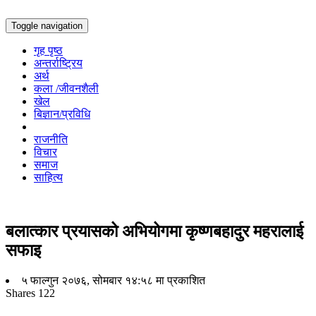
Toggle navigation
गृह पृष्ठ
अन्तर्राष्ट्रिय
अर्थ
कला /जीवनशैली
खेल
बिज्ञान/प्रविधि
राजनीति
विचार
समाज
साहित्य
बलात्कार प्रयासको अभियोगमा कृष्णबहादुर महरालाई
सफाइ
५ फाल्गुन २०७६, सोमबार १४:५८ मा प्रकाशित
Shares
122