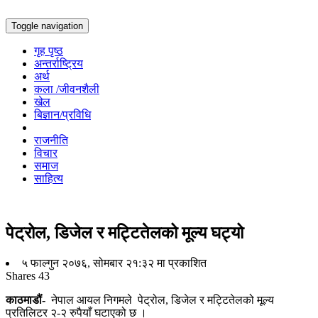
Toggle navigation
गृह पृष्ठ
अन्तर्राष्ट्रिय
अर्थ
कला /जीवनशैली
खेल
बिज्ञान/प्रविधि
राजनीति
विचार
समाज
साहित्य
पेट्रोल, डिजेल र मट्टितेलको मूल्य घट्यो
५ फाल्गुन २०७६, सोमबार २१:३२ मा प्रकाशित
Shares
43
काठमाडौं-
नेपाल आयल निगमले पेट्रोल, डिजेल र मट्टितेलको मूल्य
प्रतिलिटर २-२ रुपैयाँ घटाएको छ ।